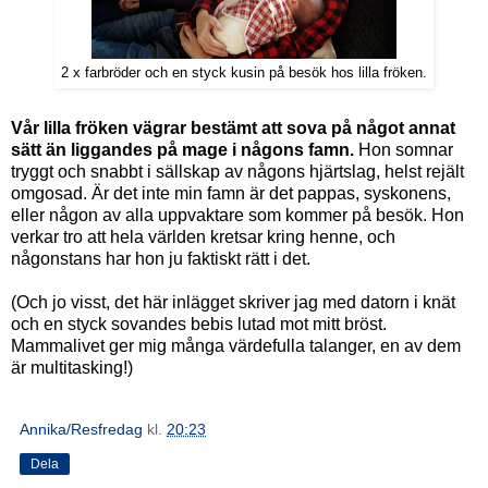
2 x farbröder och en styck kusin på besök hos lilla fröken.
Vår lilla fröken vägrar bestämt att sova på något annat
sätt än liggandes på mage i någons famn.
Hon somnar
tryggt och snabbt i sällskap av någons hjärtslag, helst rejält
omgosad. Är det inte min famn är det pappas, syskonens,
eller någon av alla uppvaktare som kommer på besök. Hon
verkar tro att hela världen kretsar kring henne, och
någonstans har hon ju faktiskt rätt i det.
(Och jo visst, det här inlägget skriver jag med datorn i knät
och en styck sovandes bebis lutad mot mitt bröst.
Mammalivet ger mig många värdefulla talanger, en av dem
är multitasking!)
Annika/Resfredag
kl.
20:23
Dela