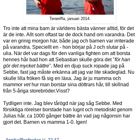
Teneriffa, januari 2014.
Tro inte att mina barn är världens bästa vänner alltid, för det
är de inte. Allt som oftast tar de dock hand om varandra. Det
var en grinig morgon här, både jag och barnen var irriterade
på varandra. Speciellt en - hon börjar på J och slutar på -
ulia. När det var dags för den vanliga fighten om att borsta
hennes hår bad hon att Sebastian skulle göra det "
för han
gör det mycket bättre
". Med en djup suck ropade jag på
Sebbe, fast jag måste erkänna att jag var lite skadeglad. Nu
skulle lilla fröken få sig en läxa. Jag är ju mamma och
mammor
vet
hur man borstar sina döttrars hår, till skillnad
från 5-åriga storebröder.Visst?
Tydligen inte. Jag blev tårögd när jag såg Sebbe. Med
försiktiga rörelser borstade han lugnt och metodiskt genom
Julias hår, ca 1000 gånger bättre än vad jag någonsin har
gjort det. Barnen vs mamma 1-0. Igen!
Annika/Resfredag
kl.
22:47