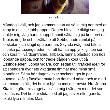
Te i Tallinn.
Måndag kväll, och jag kommer snart att sätta mig ner med en
kopp te och lite jobbpapper. Dagen blev inte riktigt som jag
tänkte mig. Jag hade knappt hunnit sätta mig på kontoret när
Tobias ringde och berättade att Sebbe hade ramlat på
förskolan och slagit upp pannan. Skynda iväg med bilen,
tillbaka på Essingeleden, för att hämta upp ynklig liten son
och köra till vårdcentralen. Tillbaka, lämna plåstrad son hos
jobbande pappa, och för tredje gången köra ut på
Essingeleden. Jobba vidare, och sedan ut i trafiken
igen
för
att spendera dygnets viktigaste timmar med mina små
blondiner. Såna här dagar kickar sockersuget in per
automatik. Jag försöker muta bort det med nötter och te med
skummad mjölk, det brukar hjälpa mot det mesta. Nu. Jobba.
Ska inte göra misstaget att sätta mig i sängen med det som
ska läsas. Det brukar sluta med att jag sover efter ganska
exakt fyra minuter. Max.