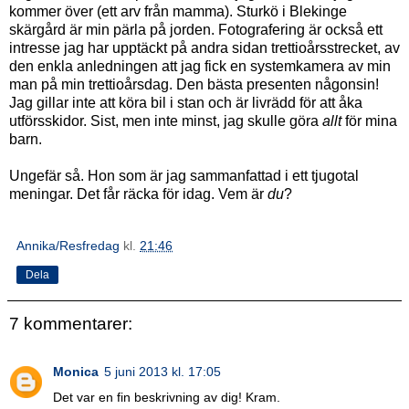
kommer över (ett arv från mamma). Sturkö i Blekinge
skärgård är min pärla på jorden. Fotografering är också ett
intresse jag har upptäckt på andra sidan trettioårsstrecket, av
den enkla anledningen att jag fick en systemkamera av min
man på min trettioårsdag. Den bästa presenten någonsin!
Jag gillar inte att köra bil i stan och är livrädd för att åka
utförsskidor. Sist, men inte minst, jag skulle göra
allt
för mina
barn.
Ungefär så. Hon som är jag sammanfattad i ett tjugotal
meningar. Det får räcka för idag. Vem är
du
?
Annika/Resfredag
kl.
21:46
Dela
7 kommentarer:
Monica
5 juni 2013 kl. 17:05
Det var en fin beskrivning av dig! Kram.