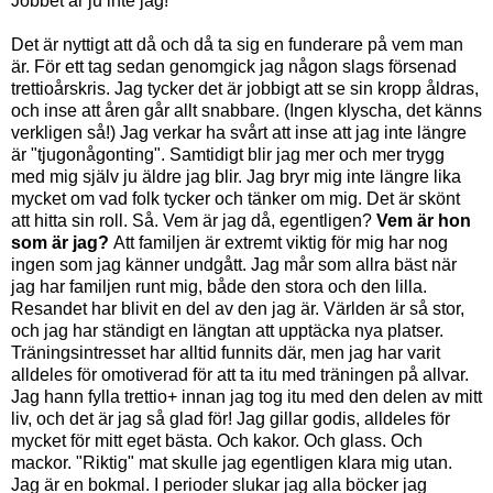
Jobbet är ju inte jag!
Det är nyttigt att då och då ta sig en funderare på vem man
är. För ett tag sedan genomgick jag någon slags försenad
trettioårskris. Jag tycker det är jobbigt att se sin kropp åldras,
och inse att åren går allt snabbare. (Ingen klyscha, det känns
verkligen så!) Jag verkar ha svårt att inse att jag inte längre
är "tjugonågonting". Samtidigt blir jag mer och mer trygg
med mig själv ju äldre jag blir. Jag bryr mig inte längre lika
mycket om vad folk tycker och tänker om mig. Det är skönt
att hitta sin roll. Så. Vem är jag då, egentligen?
Vem är hon
som är jag?
Att familjen är extremt viktig för mig har nog
ingen som jag känner undgått. Jag mår som allra bäst när
jag har familjen runt mig, både den stora och den lilla.
Resandet har blivit en del av den jag är. Världen är så stor,
och jag har ständigt en längtan att upptäcka nya platser.
Träningsintresset har alltid funnits där, men jag har varit
alldeles för omotiverad för att ta itu med träningen på allvar.
Jag hann fylla trettio+ innan jag tog itu med den delen av mitt
liv, och det är jag så glad för! Jag gillar godis, alldeles för
mycket för mitt eget bästa. Och kakor. Och glass. Och
mackor. "Riktig" mat skulle jag egentligen klara mig utan.
Jag är en bokmal. I perioder slukar jag alla böcker jag