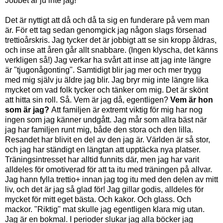
Jobbet är ju inte jag!
Det är nyttigt att då och då ta sig en funderare på vem man
är. För ett tag sedan genomgick jag någon slags försenad
trettioårskris. Jag tycker det är jobbigt att se sin kropp åldras,
och inse att åren går allt snabbare. (Ingen klyscha, det känns
verkligen så!) Jag verkar ha svårt att inse att jag inte längre
är "tjugonågonting". Samtidigt blir jag mer och mer trygg
med mig själv ju äldre jag blir. Jag bryr mig inte längre lika
mycket om vad folk tycker och tänker om mig. Det är skönt
att hitta sin roll. Så. Vem är jag då, egentligen?
Vem är hon
som är jag?
Att familjen är extremt viktig för mig har nog
ingen som jag känner undgått. Jag mår som allra bäst när
jag har familjen runt mig, både den stora och den lilla.
Resandet har blivit en del av den jag är. Världen är så stor,
och jag har ständigt en längtan att upptäcka nya platser.
Träningsintresset har alltid funnits där, men jag har varit
alldeles för omotiverad för att ta itu med träningen på allvar.
Jag hann fylla trettio+ innan jag tog itu med den delen av mitt
liv, och det är jag så glad för! Jag gillar godis, alldeles för
mycket för mitt eget bästa. Och kakor. Och glass. Och
mackor. "Riktig" mat skulle jag egentligen klara mig utan.
Jag är en bokmal. I perioder slukar jag alla böcker jag