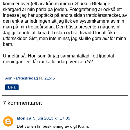
kommer över (ett arv från mamma). Sturkö i Blekinge
skärgård är min pärla på jorden. Fotografering är också ett
intresse jag har upptäckt på andra sidan trettioårsstrecket, av
den enkla anledningen att jag fick en systemkamera av min
man på min trettioårsdag. Den bästa presenten någonsin!
Jag gillar inte att köra bil i stan och är livrädd för att åka
utförsskidor. Sist, men inte minst, jag skulle göra
allt
för mina
barn.
Ungefär så. Hon som är jag sammanfattad i ett tjugotal
meningar. Det får räcka för idag. Vem är
du
?
Annika/Resfredag
kl.
21:46
Dela
7 kommentarer:
Monica
5 juni 2013 kl. 17:05
Det var en fin beskrivning av dig! Kram.