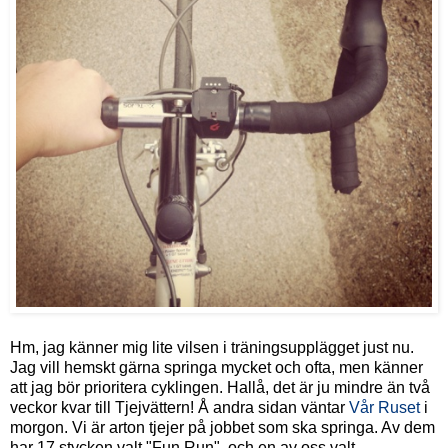
Hm, jag känner mig lite vilsen i träningsupplägget just nu.
Jag vill hemskt gärna springa mycket och ofta, men känner
att jag bör prioritera cyklingen. Hallå, det är ju mindre än två
veckor kvar till Tjejvättern! Å andra sidan väntar
Vår Ruset
i
morgon. Vi är arton tjejer på jobbet som ska springa. Av dem
har 17 stycken valt "Fun Run", och en av oss valt