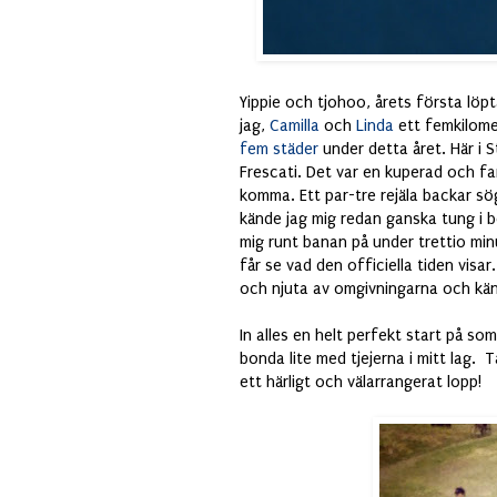
Yippie och tjohoo, årets första löp
jag,
Camilla
och
Linda
ett femkilomete
fem städer
under detta året. Här i 
Frescati. Det var en kuperad och fa
komma. Ett par-tre rejäla backar sö
kände jag mig redan ganska tung i b
mig runt banan på under trettio min
får se vad den officiella tiden visa
och njuta av omgivningarna och kän
In alles en helt perfekt start på s
bonda lite med tjejerna i mitt lag. T
ett härligt och välarrangerat lopp!