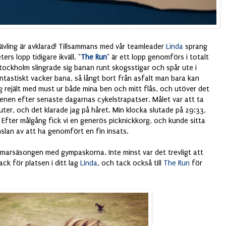
tävling är avklarad! Tillsammans med vår teamleader
Linda
sprang
rs lopp tidigare ikväll. "
The Run
" är ett lopp genomförs i totalt
Stockholm slingrade sig banan runt skogsstigar och spår ute i
ntastiskt vacker bana, så långt bort från asfalt man bara kan
g rejält med must ur både mina ben och mitt flås, och utöver det
enen efter senaste dagarnas cykelstrapatser. Målet var att ta
uter, och det klarade jag på håret. Min klocka slutade på 29:33,
r. Efter målgång fick vi en generös picknickkorg, och kunde sitta
slan av att ha genomfört en fin insats.
ommarsäsongen med gympaskorna. Inte minst var det trevligt att
ack för platsen i ditt lag
Linda
, och tack också till
The Run
för