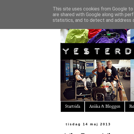
This site uses cookies from Google to d
are shared with Google along with perf
statistics, and to detect and address 
Startsida
Aniika & Bloggen
Re
tisdag 14 maj 2013