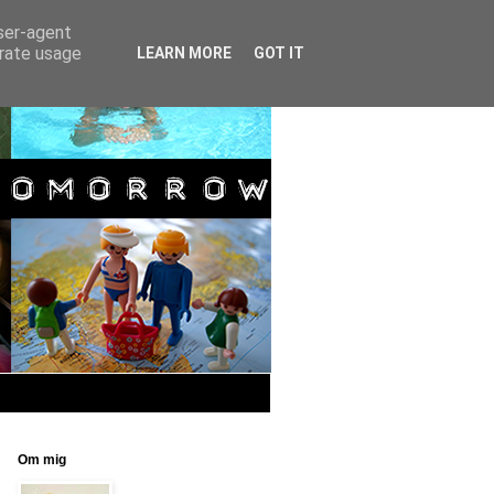
user-agent
erate usage
LEARN MORE
GOT IT
Om mig