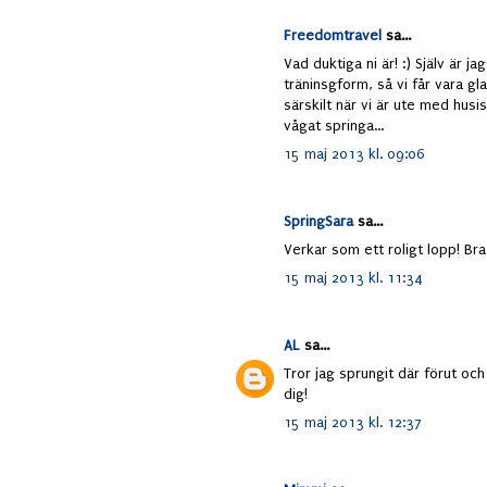
Freedomtravel
sa...
Vad duktiga ni är! :) Själv är ja
träninsgform, så vi får vara gl
särskilt när vi är ute med husi
vågat springa...
15 maj 2013 kl. 09:06
SpringSara
sa...
Verkar som ett roligt lopp! Bra
15 maj 2013 kl. 11:34
AL
sa...
Tror jag sprungit där förut oc
dig!
15 maj 2013 kl. 12:37