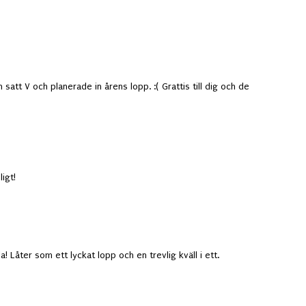
satt V och planerade in årens lopp. :( Grattis till dig och de
igt!
la! Låter som ett lyckat lopp och en trevlig kväll i ett.