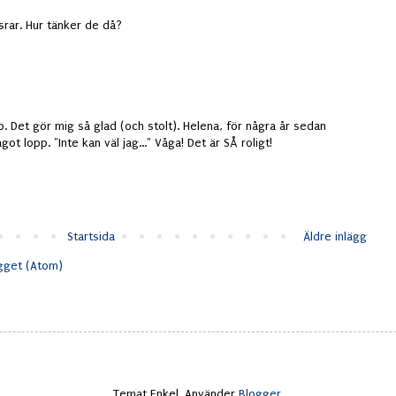
rar. Hur tänker de då?
op. Det gör mig så glad (och stolt). Helena, för några år sedan
got lopp. "Inte kan väl jag..." Våga! Det är SÅ roligt!
Startsida
Äldre inlägg
ägget (Atom)
Temat Enkel. Använder
Blogger
.