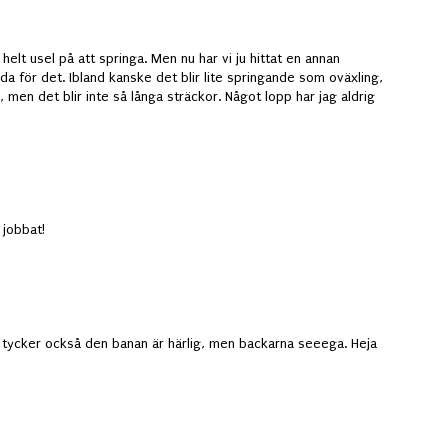
g helt usel på att springa. Men nu har vi ju hittat en annan
ada för det. Ibland kanske det blir lite springande som oväxling,
s, men det blir inte så långa sträckor. Något lopp har jag aldrig
 jobbat!
h tycker också den banan är härlig, men backarna seeega. Heja