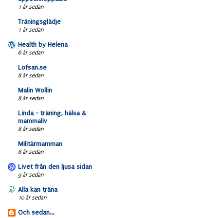
1 år sedan
Träningsglädje
1 år sedan
Health by Helena
6 år sedan
Lofsan.se
8 år sedan
Malin Wollin
8 år sedan
Linda - träning, hälsa &
mammaliv
8 år sedan
Militärmamman
8 år sedan
Livet från den ljusa sidan
9 år sedan
Alla kan träna
10 år sedan
Och sedan...