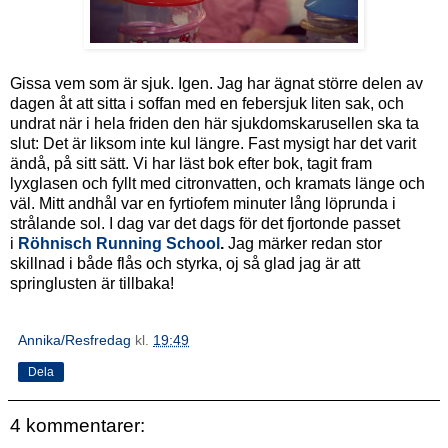
Gissa vem som är sjuk. Igen. Jag har ägnat större delen av
dagen åt att sitta i soffan med en febersjuk liten sak, och
undrat när i hela friden den här sjukdomskarusellen ska ta
slut: Det är liksom inte kul längre. Fast mysigt har det varit
ändå, på sitt sätt. Vi har läst bok efter bok, tagit fram
lyxglasen och fyllt med citronvatten, och kramats länge och
väl. Mitt andhål var en fyrtiofem minuter lång löprunda i
strålande sol. I dag var det dags för det fjortonde passet
i
Röhnisch Running School
.
Jag märker redan stor
skillnad i både flås och styrka, oj så glad jag är att
springlusten är tillbaka!
Annika/Resfredag
kl.
19:49
Dela
4 kommentarer: