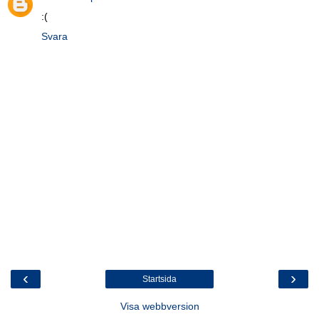
:(
Svara
‹
›
Startsida
Visa webbversion