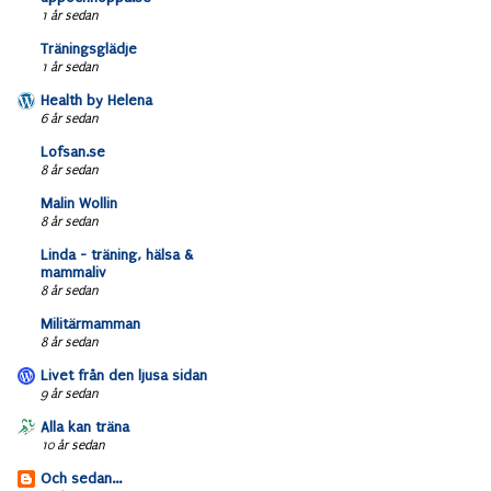
1 år sedan
Träningsglädje
1 år sedan
Health by Helena
6 år sedan
Lofsan.se
8 år sedan
Malin Wollin
8 år sedan
Linda - träning, hälsa &
mammaliv
8 år sedan
Militärmamman
8 år sedan
Livet från den ljusa sidan
9 år sedan
Alla kan träna
10 år sedan
Och sedan...