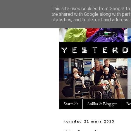
This site uses cookies from Google to d
are shared with Google along with perf
statistics, and to detect and address 
Startsida
Aniika & Bloggen
Re
torsdag 21 mars 2013