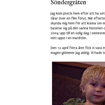
Söndergråten
Jag kom precis hem efter att ha se
tårar över en film förut. När eftert
skynda mig hem för att krama om mi
baserar sig på den sanna historien
2004 upp till en solig dag i semest
mitt uppe i en mardröm.
Den 12 april förra året fick vi va
magen glömmer jag aldrig. Vi hade tu