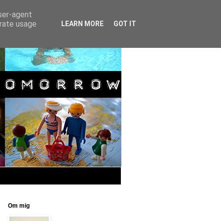
user-agent
erate usage
LEARN MORE
GOT IT
Om mig