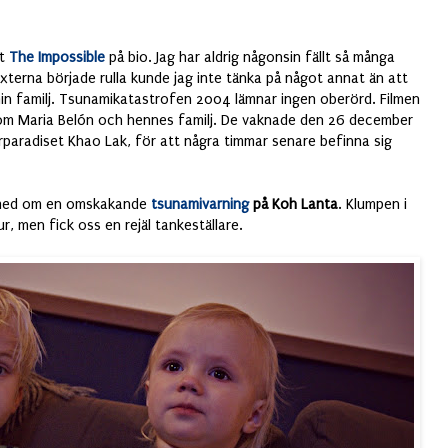
tt
The Impossible
på bio. Jag har aldrig någonsin fällt så många
externa började rulla kunde jag inte tänka på något annat än att
n familj. Tsunamikatastrofen 2004 lämnar ingen oberörd. Filmen
 om Maria Belón och hennes familj. De vaknade den 26 december
erparadiset Khao Lak, för att några timmar senare befinna sig
ra med om en omskakande
tsunamivarning
på Koh Lanta
. Klumpen i
r, men fick oss en rejäl tankeställare.