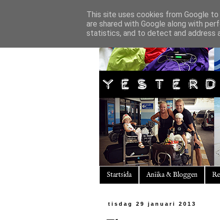
This site uses cookies from Google to d
are shared with Google along with perf
statistics, and to detect and address 
Startsida
Aniika & Bloggen
Re
tisdag 29 januari 2013