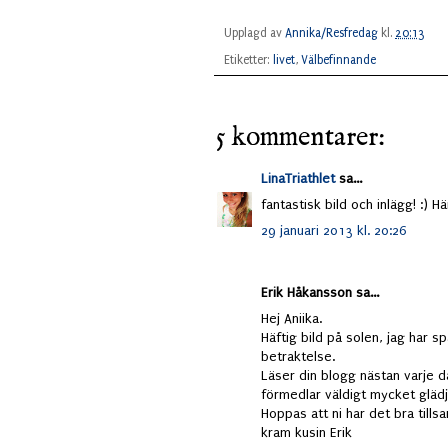
Upplagd av
Annika/Resfredag
kl.
20:13
Etiketter:
livet
,
Välbefinnande
5 kommentarer:
LinaTriathlet
sa...
fantastisk bild och inlägg! :) H
29 januari 2013 kl. 20:26
Erik Håkansson sa...
Hej Aniika.
Häftig bild på solen, jag har s
betraktelse.
Läser din blogg nästan varje dag
förmedlar väldigt mycket glädj
Hoppas att ni har det bra tillsam
kram kusin Erik