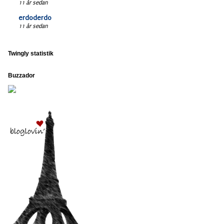
11 år sedan
erdoderdo
11 år sedan
Twingly statistik
Buzzador