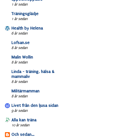
1 år sedan
Träningsglädje
1 år sedan
Health by Helena
6 år sedan
Lofsan.se
8 år sedan
Malin Wollin
8 år sedan
Linda - träning, hälsa &
mammaliv
8 år sedan
Militärmamman
8 år sedan
Livet från den ljusa sidan
9 år sedan
Alla kan träna
10 år sedan
Och sedan...