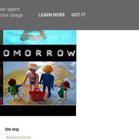
user-agent
erate usage
LEARN MORE
GOT IT
Om mig