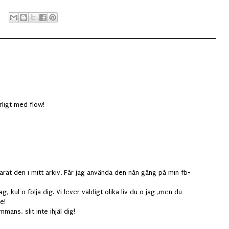
ärligt med flow!
parat den i mitt arkiv. Får jag använda den nån gång på min fb-
, kul o följa dig. Vi lever väldigt olika liv du o jag ,men du
e!
mans, slit inte ihjäl dig!