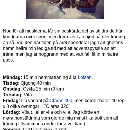
Nog för att musklerna får sin beskärda del av att dra de här
knoddarna över snön, men förra veckan bjöd på mer träning
än så. Vid den här tiden på året spenderar jag i ärlighetens
namn hellre min lediga tid med att adventspyssla än att
träna, men jag är noggrann med att vart fall få in mina tre
pass.
Måndag:
15 min hemmaträning á la
Lofsan
Tisdag:
Qigong 40 min
Onsdag:
Cykla 25 min (9 km)
Torsdag:
Vila
Fredag:
En variant på
Claras 400
, men körde "bara" 40 rep
x 8 olika övningar = "Claras 320"
Lördag:
Vila (...eller vila och vila. Jag körde en
marathonstädning som gjorde mig minst lika trött som all
träning tillsammans under förra veckan!)
Söndag:
Cykla 30 min (11 km)