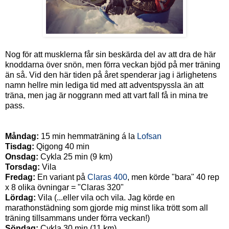
Nog för att musklerna får sin beskärda del av att dra de här
knoddarna över snön, men förra veckan bjöd på mer träning
än så. Vid den här tiden på året spenderar jag i ärlighetens
namn hellre min lediga tid med att adventspyssla än att
träna, men jag är noggrann med att vart fall få in mina tre
pass.
Måndag:
15 min hemmaträning á la
Lofsan
Tisdag:
Qigong 40 min
Onsdag:
Cykla 25 min (9 km)
Torsdag:
Vila
Fredag:
En variant på
Claras 400
, men körde "bara" 40 rep
x 8 olika övningar = "Claras 320"
Lördag:
Vila (...eller vila och vila. Jag körde en
marathonstädning som gjorde mig minst lika trött som all
träning tillsammans under förra veckan!)
Söndag:
Cykla 30 min (11 km)