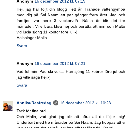
Anonym
16 december 2012 kl. 07:19
Hej, jag har följt din blogg i ett år. Tränade vattengympa
med dig på Sai Naam ett par gånger förra året. Jag och
familjen var nere 3 veckorvdå. Nästa år blir det tre
månader. Ville bara kliva hej och berätta att min son Malte
vid lucia sjöng 11 kontor före jul:-)
Hälsningar Malin
Svara
Anonym
16 december 2012 kl. 07:21
Vad fel min iPad skriver.... Han sjöng 11 kobror före jul och
jag ville säga hej:-)
Svara
Annika/Resfredag
16 december 2012 kl. 10:23
Tack för fina ord.
Och Malin, vad glad jag blir att höra att du följer mig!
Underbart med tre månader på Sai Naam. Jag hoppas att vi
kan göra om det också, om inte allt för lång tid. Kram!