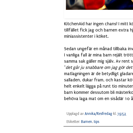
KitchenAid har ingen chans! I mitt kö
tillfället fick jag och barnen extra 
miniassistenter i köket.
Sedan ungefär en månad tillbaka inv
I vanliga fall är mina barn rejält trö
samma sak gäller mig själv. Av rent 
"
det går ju snabbare om jag gör det 
matlagningen är de betydligt gladare,
salladen, dukar fram, och kastar kö
helt enkelt lägga på runt tio minuter
barn kommer dessutom bli mästerkock
behöva laga mat om en sisådär 10 år
Upplagd av
Annika/Resfredag
kl.
19:52
Etiketter:
Barnen
,
tips