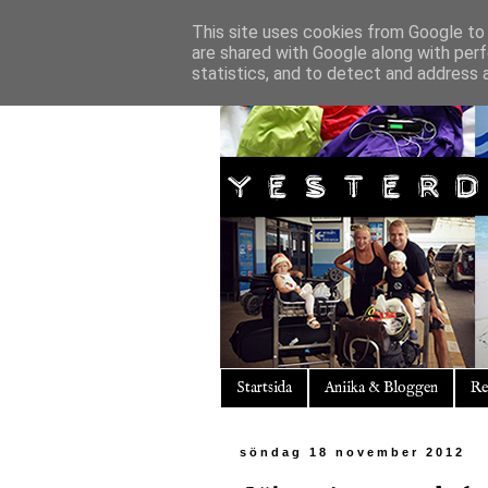
This site uses cookies from Google to d
are shared with Google along with perf
statistics, and to detect and address 
Startsida
Aniika & Bloggen
Re
söndag 18 november 2012