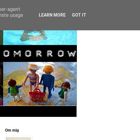
user-agent
erate usage
LEARN MORE
GOT IT
Om mig