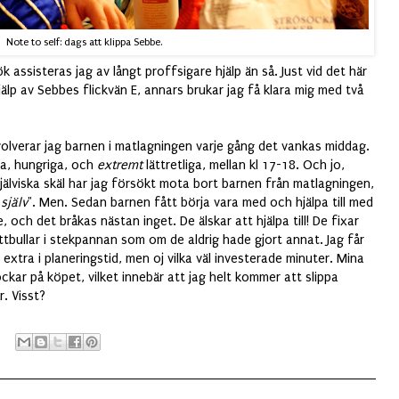
Note to self: dags att klippa Sebbe.
k assisteras jag av långt proffsigare hjälp än så. Just vid det här
hjälp av Sebbes flickvän E, annars brukar jag få klara mig med två
olverar jag barnen i matlagningen varje gång det vankas middag.
tta, hungriga, och
extremt
lättretliga, mellan kl 17-18. Och jo,
själviska skäl har jag försökt mota bort barnen från matlagningen,
själv
". Men. Sedan barnen fått börja vara med och hjälpa till med
 och det bråkas nästan inget. De älskar att hjälpa till! De fixar
ttbullar i stekpannan som om de aldrig hade gjort annat. Jag får
 extra i planeringstid, men oj vilka väl investerade minuter. Mina
ar på köpet, vilket innebär att jag helt kommer att slippa
. Visst?