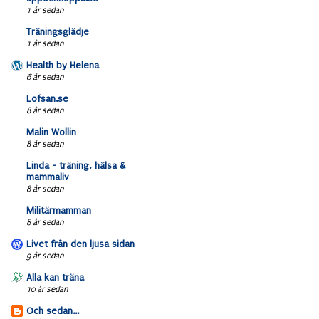
1 år sedan
Träningsglädje
1 år sedan
Health by Helena
6 år sedan
Lofsan.se
8 år sedan
Malin Wollin
8 år sedan
Linda - träning, hälsa &
mammaliv
8 år sedan
Militärmamman
8 år sedan
Livet från den ljusa sidan
9 år sedan
Alla kan träna
10 år sedan
Och sedan...