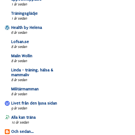
1 år sedan
Träningsglädje
1 år sedan
Health by Helena
6 år sedan
Lofsan.se
8 år sedan
Malin Wollin
8 år sedan
Linda - träning, hälsa &
mammaliv
8 år sedan
Militärmamman
8 år sedan
Livet från den ljusa sidan
9 år sedan
Alla kan träna
10 år sedan
Och sedan...