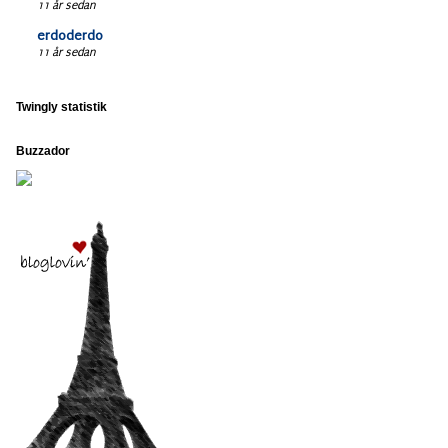
11 år sedan
erdoderdo
11 år sedan
Twingly statistik
Buzzador