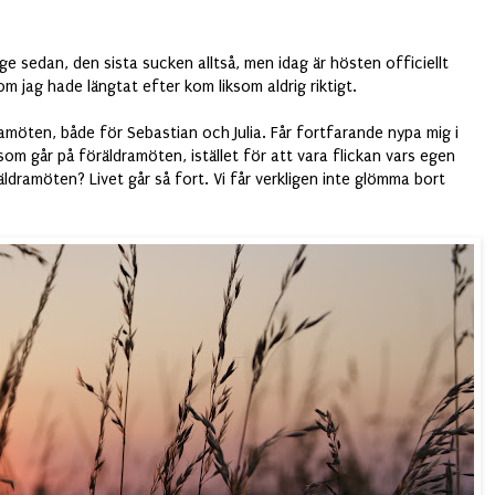
nge sedan, den sista sucken alltså, men idag är hösten officiellt
m jag hade längtat efter kom liksom aldrig riktigt.
ramöten, både för Sebastian och Julia. Får fortfarande nypa mig i
om går på föräldramöten, istället för att vara flickan vars egen
ldramöten? Livet går så fort. Vi får verkligen inte glömma bort