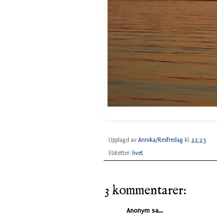
Upplagd av
Annika/Resfredag
kl.
22:23
Etiketter:
livet
3 kommentarer:
Anonym sa...