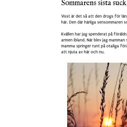
Sommarens sista suck
Visst är det så att den drogs för lä
här. Den där härliga sensommaren so
Kvällen har jag spenderat på föräld
armen ibland. När blev jag mamman s
mamma springer runt på otaliga förä
att njuta av här och nu.