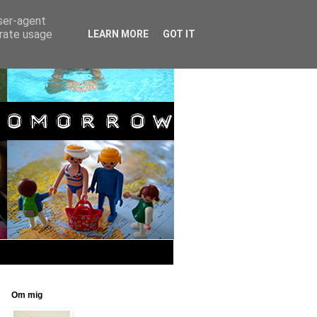
user-agent
erate usage
LEARN MORE
GOT IT
Om mig