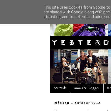
This site uses cookies from Google to d
are shared with Google along with perf
statistics, and to detect and address 
Startsida
Aniika & Bloggen
Re
måndag 1 oktober 2012