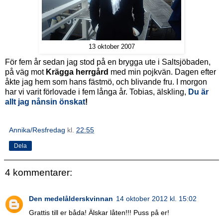
13 oktober 2007
För fem år sedan jag stod på en brygga ute i Saltsjöbaden,
på väg mot
Krägga herrgård
med min pojkvän. Dagen efter
åkte jag hem som hans fästmö, och blivande fru. I morgon
har vi varit förlovade i fem långa år. Tobias, älskling,
Du är
allt jag nånsin önskat
!
Annika/Resfredag
kl.
22:55
Dela
4 kommentarer:
Den medelålderskvinnan
14 oktober 2012 kl. 15:02
Grattis till er båda! Älskar låten!!! Puss på er!