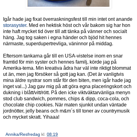
Igår hade jag fixat överraskningsfest till min intet ont anande
storasyster
. Med en hektisk höst och vår bakom sig har hon
inte haft mycket tid över till att tänka på vänner och socialt
häng. Jag tog saken i egna händer och bjöd hit hennes
närmaste, superdupertrevliga, väninnor på middag.
Eftersom tankarna går till en USA-vistelse inom en snar
framtid för min syster och hennes familj, körde jag på
Amerika-tema. Min kreativa ådra har väl inte riktigt blommat
ut än, men jag försöker så gott jag kan. (Det är vanligtvis
mina äldre systrar som står för den biten, men igår hade jag
inget val...) Jag gav mig på att göra egna placeringskort och
dukning i blått/vitt/rött. På den icke viktväktarvänliga menyn
stod club sandwich, pommes, chips & dipp, coca-cola, och
chocolate chip cookies. När maten sjunkit undan väntade
jordnötter, jelly beans och m&m´s till toner av countrymusik
och mycket skratt. Yihaaa!
Annika/Resfredag
kl.
08:19