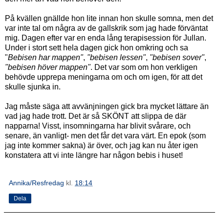
På kvällen gnällde hon lite innan hon skulle somna, men det
var inte tal om några av de gallskrik som jag hade förväntat
mig. Dagen efter var en enda lång terapisession för Jullan.
Under i stort sett hela dagen gick hon omkring och sa
"
Bebisen har mappen"
,
"bebisen lessen"
,
"bebisen sover"
,
"bebisen höver mappen"
. Det var som om hon verkligen
behövde upprepa meningarna om och om igen, för att det
skulle sjunka in.
Jag måste säga att avvänjningen gick bra mycket lättare än
vad jag hade trott. Det är så SKÖNT att slippa de där
napparna! Visst, insomningarna har blivit svårare, och
senare, än vanligt- men det får det vara värt. En epok (som
jag inte kommer sakna) är över, och jag kan nu åter igen
konstatera att vi inte längre har någon bebis i huset!
Annika/Resfredag
kl.
18:14
Dela