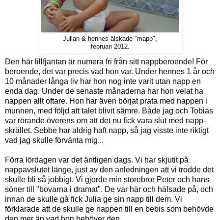
Jullan & hennes älskade "mapp",
februari 2012.
Den här lillfjantan är numera fri från sitt nappberoende! För
beroende, det var precis vad hon var. Under hennes 1 år och
10 månader långa liv har hon nog inte varit utan napp en
enda dag. Under de senaste månaderna har hon velat ha
nappen allt oftare. Hon har även börjat prata med nappen i
munnen, med följd att talet blivit sämre. Både jag och Tobias
var rörande överens om att det nu fick vara slut med napp-
skrället. Sebbe har aldrig haft napp, så jag visste inte riktigt
vad jag skulle förvänta mig...
Förra lördagen var det äntligen dags. Vi har skjutit på
nappavslutet länge, just av den anledningen att vi trodde det
skulle bli så jobbigt.
Vi gjorde min storebror Peter och hans
söner till "bovarna i dramat". De var här och hälsade på, och
innan de skulle gå fick Julia ge sin napp till dem. Vi
förklarade att de skulle ge nappen till en bebis som behövde
den mer än vad hon behöver den.