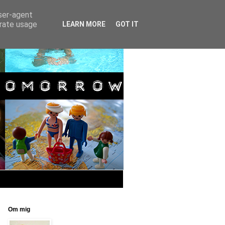
user-agent
erate usage
LEARN MORE
GOT IT
Om mig