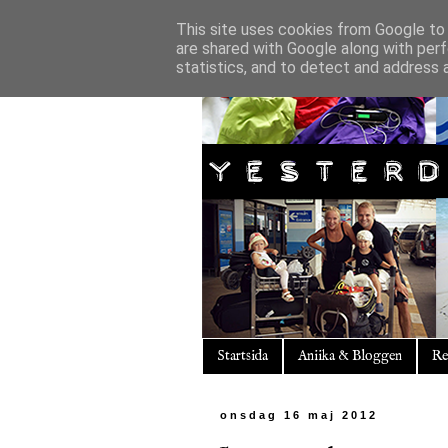
This site uses cookies from Google to d
are shared with Google along with perf
statistics, and to detect and address 
Startsida
Aniika & Bloggen
Re
onsdag 16 maj 2012