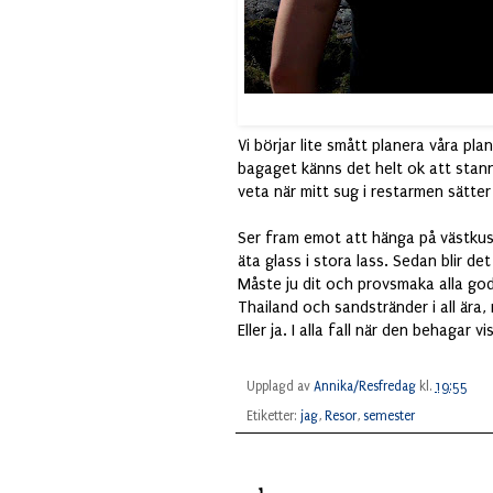
Vi börjar lite smått planera våra p
bagaget känns det helt ok att stanna
veta när mitt sug i restarmen sätter 
Ser fram emot att hänga på västkus
äta glass i stora lass. Sedan blir de
Måste ju dit och provsmaka alla god
Thailand och sandstränder i all är
Eller ja. I alla fall när den behagar vi
Upplagd av
Annika/Resfredag
kl.
19:55
Etiketter:
jag
,
Resor
,
semester