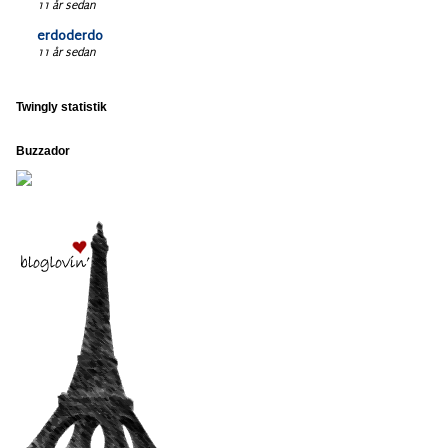
11 år sedan
erdoderdo
11 år sedan
Twingly statistik
Buzzador