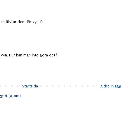
och älskar den där vyn!:D
n vyn. Hur kan man inte göra det?
Startsida
Äldre inlägg
ägget (Atom)