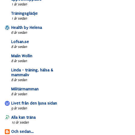
1 år sedan
Träningsglädje
1 år sedan
Health by Helena
6 år sedan
Lofsan.se
8 år sedan
Malin Wollin
8 år sedan
Linda - träning, hälsa &
mammaliv
8 år sedan
Militärmamman
8 år sedan
Livet från den ljusa sidan
9 år sedan
Alla kan träna
10 år sedan
Och sedan...