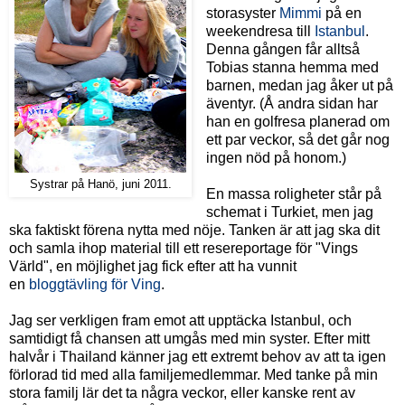
storasyster
Mimmi
på en
weekendresa till
Istanbul
.
Denna gången får alltså
Tobias stanna hemma med
barnen, medan jag åker ut på
äventyr. (Å andra sidan har
han en golfresa planerad om
ett par veckor, så det går nog
ingen nöd på honom.)
Systrar på Hanö, juni 2011.
En massa roligheter står på
schemat i Turkiet, men jag
ska faktiskt förena nytta med nöje. Tanken är att jag ska dit
och samla ihop material till ett resereportage för "Vings
Värld", en möjlighet jag fick efter att ha vunnit
en
bloggtävling för Ving
.
Jag ser verkligen fram emot att upptäcka Istanbul, och
samtidigt få chansen att umgås med min syster. Efter mitt
halvår i Thailand känner jag ett extremt behov av att ta igen
förlorad tid med alla familjemedlemmar. Med tanke på min
stora familj lär det ta några veckor, eller kanske rent av