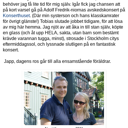
behöver jag få lite tid för mig själv. Igår fick jag chansen att
på kort varsel gå på Adolf Fredrik-niornas avskedskonsert på
Konserthuset
. (Där min systerson och hans klasskamrater
för övrigt glänste!) Tobias slutade jobbet tidigare, för att lösa
av mig här hemma. Jag njöt av att åka in till stan själv, köpte
en glass (och åt upp HELA, sakta, utan barn som bestämt
krävde varannan tugga, minst), strosade i Stockholm citys
eftermiddagssol, och lyssnade slutligen på en fantastisk
konsert.
Japp, dagens ros går till alla ensamstående föräldrar.