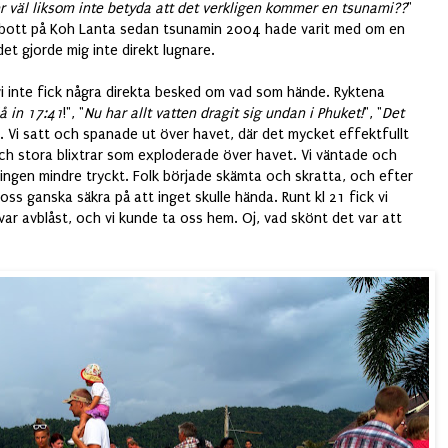
ver väl liksom inte betyda att det verkligen kommer en tsunami??
"
 bott på Koh Lanta sedan tsunamin 2004 hade varit med om en
et gjorde mig inte direkt lugnare.
vi inte fick några direkta besked om vad som hände. Ryktena
 in 17:41
!", "
Nu har allt vatten dragit sig undan i Phuket!
", "
Det
v. Vi satt och spanade ut över havet, där det mycket effektfullt
ch stora blixtrar som exploderade över havet. Vi väntade och
ingen mindre tryckt. Folk började skämta och skratta, och efter
oss ganska säkra på att inget skulle hända. Runt kl 21 fick vi
r avblåst, och vi kunde ta oss hem. Oj, vad skönt det var att