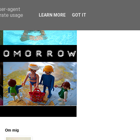
user-agent
erate usage
LEARN MORE
GOT IT
Om mig