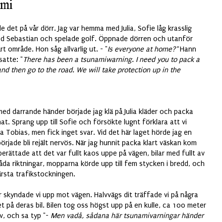
ami
 det på vår dörr. Jag var hemma med Julia, Sofie låg krasslig
med Sebastian och spelade golf. Öppnade dörren och utanför
t område. Hon såg allvarlig ut. - "
Is everyone at home?"
Hann
atte: "
There has been a tsunamiwarning. I need you to pack a
nd then go to the road. We will take protection up in the
ed darrande händer började jag klä på Julia kläder och packa
at. Sprang upp till Sofie och försökte lugnt förklara att vi
 Tobias, men fick inget svar. Vid det här laget hörde jag en
rjade bli rejält nervös. När jag hunnit packa klart väskan kom
rättade att det var fullt kaos uppe på vägen, bilar med fullt av
åda riktningar, mopparna körde upp till fem stycken i bredd, och
ärsta trafikstockningen.
r skyndade vi upp mot vägen. Halvvägs dit träffade vi på några
et på deras bil. Bilen tog oss högst upp på en kulle, ca 100 meter
v, och sa typ "-
Men vadå, sådana här tsunamivarningar händer