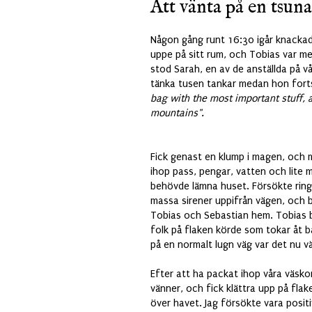
Att vänta på en tsun
Någon gång runt 16:30 igår knackade
uppe på sitt rum, och Tobias var 
stod Sarah, en av de anställda på vår
tänka tusen tankar medan hon forts
bag with the most important stuff, a
mountains".
Fick genast en klump i magen, och m
ihop pass, pengar, vatten och lite m
behövde lämna huset. Försökte ringa
massa sirener uppifrån vägen, och bö
Tobias och Sebastian hem. Tobias be
folk på flaken körde som tokar åt b
på en normalt lugn väg var det nu v
Efter att ha packat ihop våra väsko
vänner, och fick klättra upp på flak
över havet. Jag försökte vara positi