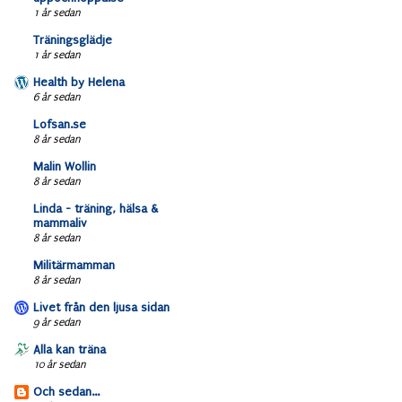
1 år sedan
Träningsglädje
1 år sedan
Health by Helena
6 år sedan
Lofsan.se
8 år sedan
Malin Wollin
8 år sedan
Linda - träning, hälsa &
mammaliv
8 år sedan
Militärmamman
8 år sedan
Livet från den ljusa sidan
9 år sedan
Alla kan träna
10 år sedan
Och sedan...