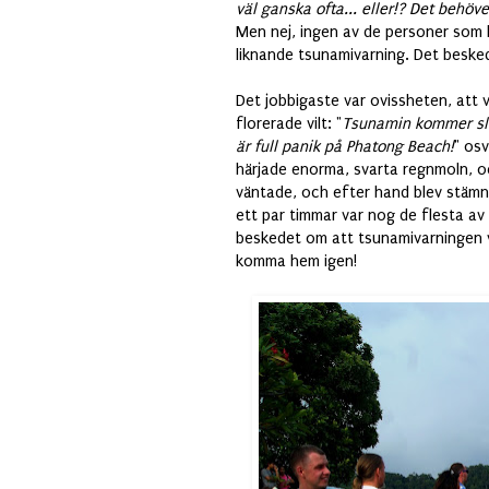
väl ganska ofta... eller!? Det behö
Men nej, ingen av de personer som
liknande tsunamivarning. Det besked
Det jobbigaste var ovissheten, att 
florerade vilt: "
Tsunamin kommer slå
är full panik på Phatong Beach!
" os
härjade enorma, svarta regnmoln, o
väntade, och efter hand blev stämn
ett par timmar var nog de flesta av 
beskedet om att tsunamivarningen va
komma hem igen!