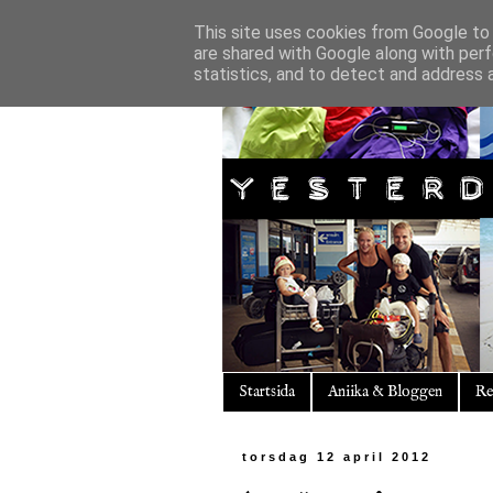
This site uses cookies from Google to d
are shared with Google along with perf
statistics, and to detect and address 
Startsida
Aniika & Bloggen
Re
torsdag 12 april 2012