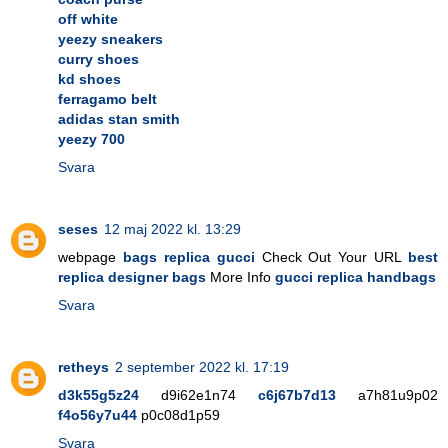
off white
yeezy sneakers
curry shoes
kd shoes
ferragamo belt
adidas stan smith
yeezy 700
Svara
seses
12 maj 2022 kl. 13:29
webpage
bags replica gucci
Check Out Your URL
best
replica designer bags
More Info
gucci replica handbags
Svara
retheys
2 september 2022 kl. 17:19
d3k55g5z24
d9i62e1n74
c6j67b7d13
a7h81u9p02
f4o56y7u44
p0c08d1p59
Svara