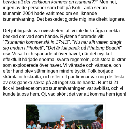
betyda att det verkligen kommer en tsunami??
" Men nej,
ingen av de personer som bott på Koh Lanta sedan
tsunamin 2004 hade varit med om en liknande
tsunamivarning. Det beskedet gjorde mig inte direkt lugnare.
Det jobbigaste var ovissheten, att vi inte fick några direkta
besked om vad som hände. Ryktena florerade vilt:
"
Tsunamin kommer slå in 17:41
!", "
Nu har allt vatten dragit
sig undan i Phuket!
", "
Det är full panik på Phatong Beach!
"
osv. Vi satt och spanade ut över havet, där det mycket
effektfullt härjade enorma, svarta regnmoln, och stora blixtrar
som exploderade över havet. Vi väntade och väntade, och
efter hand blev stämningen mindre tryckt. Folk började
skämta och skratta, och efter ett par timmar var nog de flesta
av oss ganska säkra på att inget skulle hända. Runt kl 21
fick vi beskedet om att tsunamivarningen var avblåst, och vi
kunde ta oss hem. Oj, vad skönt det var att komma hem igen!