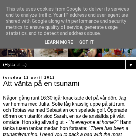
This site uses cookies from Google to deliver its services
and to analyze traffic. Your IP address and user-agent are
shared with Google along with performance and security
metrics to ensure quality of service, generate usage
statistics, and to detect and address abuse.
LEARN MORE
GOT IT
▼
torsdag 12 april 2012
Att vänta på en tsunami
Någon gång runt 16:30 igår knackade det på vår dörr. Jag
var hemma med Julia, Sofie låg krasslig uppe på sitt rum,
och Tobias var med Sebastian och spelade golf. Öppnade
dörren och utanför stod Sarah, en av de anställda på vårt
område. Hon såg allvarlig ut. - "
Is everyone at home?"
Hann
tänka tusen tankar medan hon fortsatte: "
There has been a
tsunamiwarning. I need you to pack a bag with the most