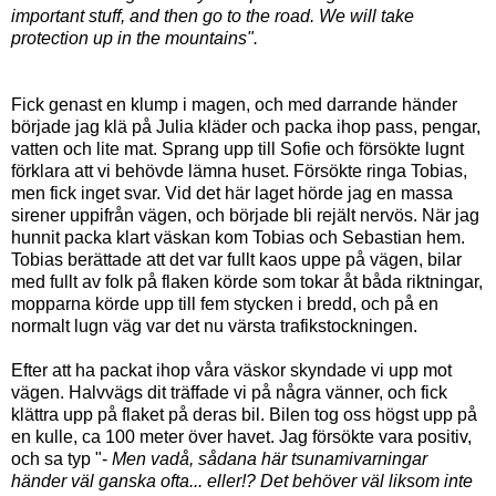
important stuff, and then go to the road. We will take
protection up in the mountains".
Fick genast en klump i magen, och med darrande händer
började jag klä på Julia kläder och packa ihop pass, pengar,
vatten och lite mat. Sprang upp till Sofie och försökte lugnt
förklara att vi behövde lämna huset. Försökte ringa Tobias,
men fick inget svar. Vid det här laget hörde jag en massa
sirener uppifrån vägen, och började bli rejält nervös. När jag
hunnit packa klart väskan kom Tobias och Sebastian hem.
Tobias berättade att det var fullt kaos uppe på vägen, bilar
med fullt av folk på flaken körde som tokar åt båda riktningar,
mopparna körde upp till fem stycken i bredd, och på en
normalt lugn väg var det nu värsta trafikstockningen.
Efter att ha packat ihop våra väskor skyndade vi upp mot
vägen. Halvvägs dit träffade vi på några vänner, och fick
klättra upp på flaket på deras bil. Bilen tog oss högst upp på
en kulle, ca 100 meter över havet. Jag försökte vara positiv,
och sa typ "-
Men vadå, sådana här tsunamivarningar
händer väl ganska ofta... eller!? Det behöver väl liksom inte