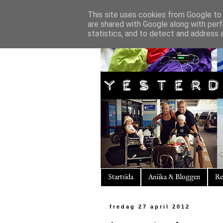
This site uses cookies from Google to d
are shared with Google along with perf
statistics, and to detect and address 
Startsida
Aniika & Bloggen
Re
fredag 27 april 2012