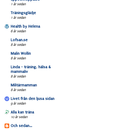
1 år sedan
Träningsglädje
1 år sedan
Health by Helena
6 år sedan
Lofsan.se
8 år sedan
Malin Wollin
8 år sedan
Linda - träning, hälsa &
mammaliv
8 år sedan
Militärmamman
8 år sedan
Livet från den ljusa sidan
9 år sedan
Alla kan träna
10 år sedan
Och sedan...