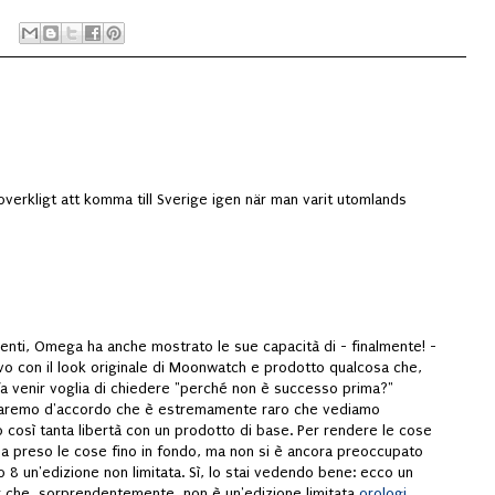
 overkligt att komma till Sverige igen när man varit utomlands
enti, Omega ha anche mostrato le sue capacità di - finalmente! -
vo con il look originale di Moonwatch e prodotto qualcosa che,
a venir voglia di chiedere "perché non è successo prima?"
saremo d'accordo che è estremamente raro che vediamo
o così tanta libertà con un prodotto di base. Per rendere le cose
ha preso le cose fino in fondo, ma non si è ancora preoccupato
8 un'edizione non limitata. Sì, lo stai vedendo bene: ecco un
che, sorprendentemente, non è un'edizione limitata,
orologi