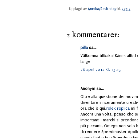
Upplagd av
Annika/Resfredag
kl.
22:12
2 kommentarer:
pilla
sa...
Välkomna tillbaka! Känns alltid
länge
28 april 2012 kl. 13:15
Anonym sa...
Oltre alla questione dei movim
diventare sinceramente creati
ora che è qui,
rolex replica
mi f
Ancora una volta, penso che 
importanti i marchi si prendon
più piccanti, Omega non solo 
di rendere Speedmaster Apollo 
nuovo fantastico Speedmaster 