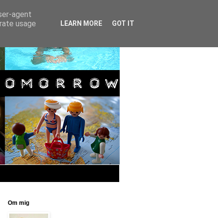
user-agent
erate usage
LEARN MORE
GOT IT
Om mig