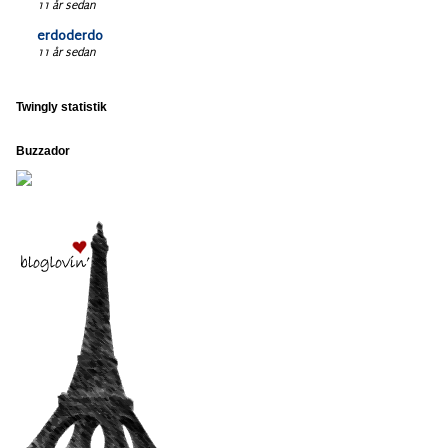
11 år sedan
erdoderdo
11 år sedan
Twingly statistik
Buzzador