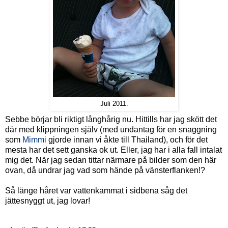
Juli 2011.
Sebbe börjar bli riktigt långhårig nu. Hittills har jag skött det
där med klippningen själv (med undantag för en snaggning
som
Mimmi
gjorde innan vi åkte till Thailand), och för det
mesta har det sett ganska ok ut. Eller, jag har i alla fall intalat
mig det. När jag sedan tittar närmare på bilder som den här
ovan, då undrar jag vad som hände på vänsterflanken!?
Så länge håret var vattenkammat i sidbena såg det
jättesnyggt ut, jag lovar!