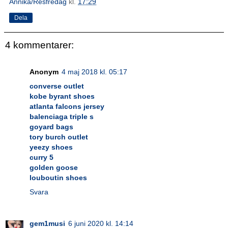
Annika/Resfredag
kl.
17:29
Dela
4 kommentarer:
Anonym
4 maj 2018 kl. 05:17
converse outlet
kobe byrant shoes
atlanta falcons jersey
balenciaga triple s
goyard bags
tory burch outlet
yeezy shoes
curry 5
golden goose
louboutin shoes
Svara
gem1musi
6 juni 2020 kl. 14:14