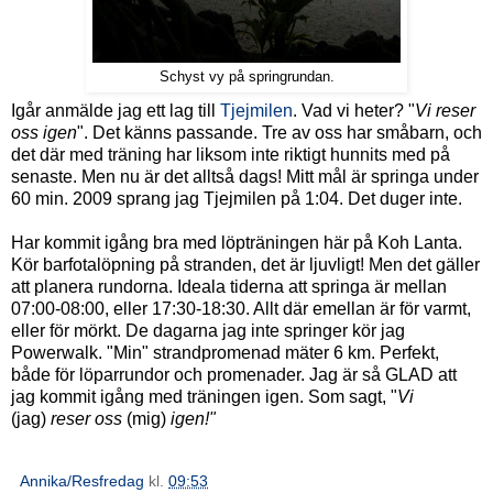
Schyst vy på springrundan.
Igår anmälde jag ett lag till
Tjejmilen
. Vad vi heter? "
Vi reser
oss igen
". Det känns passande. Tre av oss har småbarn, och
det där med träning har liksom inte riktigt hunnits med på
senaste. Men nu är det alltså dags! Mitt mål är springa under
60 min. 2009 sprang jag Tjejmilen på 1:04. Det duger inte.
Har kommit igång bra med löpträningen här på Koh Lanta.
Kör barfotalöpning på stranden, det är ljuvligt! Men det gäller
att planera rundorna. Ideala tiderna att springa är mellan
07:00-08:00, eller 17:30-18:30. Allt där emellan är för varmt,
eller för mörkt. De dagarna jag inte springer kör jag
Powerwalk. "Min" strandpromenad mäter 6 km. Perfekt,
både för löparrundor och promenader. Jag är så GLAD att
jag kommit igång med träningen igen. Som sagt, "
Vi
(jag)
reser oss
(mig)
igen!"
Annika/Resfredag
kl.
09:53