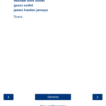
michael kors outlet
gucci outlet
james harden jerseys
Svara
‹
›
Startsida