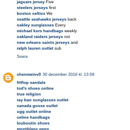
jaguars jersey
Five
steelers jerseys
first
boston celtics
We
seattle seahawks jerseys
back
oakley sunglasses
Every
michael kors handbags
weekly
oakland raiders jerseys
not
new orleans saints jerseys
and
ralph lauren outlet
sub
Svara
chenmeinv0
30 december 2016 kl. 13:58
fitflop sandals
tod's shoes online
true religion
ray ban sunglasses outlet
canada goose outlet
ugg outlet online
celine handbags
louboutin shoes
montblanc pens