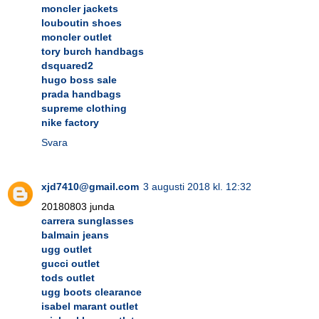
moncler jackets
louboutin shoes
moncler outlet
tory burch handbags
dsquared2
hugo boss sale
prada handbags
supreme clothing
nike factory
Svara
xjd7410@gmail.com
3 augusti 2018 kl. 12:32
20180803 junda
carrera sunglasses
balmain jeans
ugg outlet
gucci outlet
tods outlet
ugg boots clearance
isabel marant outlet