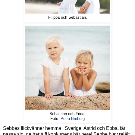
Filippa och Sebastian.
Sebastian och Frida.
Foto:
Petra Broberg
Sebbes flickvänner hemma i Sverige, Astrid och Ebba, får
passa sig, de har tuff konkurrens här nere! Sebbe blev rejält