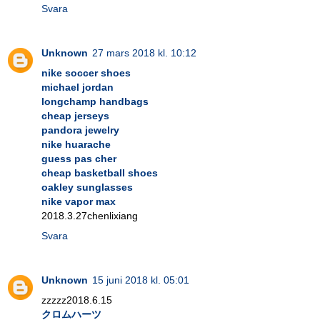
Svara
Unknown
27 mars 2018 kl. 10:12
nike soccer shoes
michael jordan
longchamp handbags
cheap jerseys
pandora jewelry
nike huarache
guess pas cher
cheap basketball shoes
oakley sunglasses
nike vapor max
2018.3.27chenlixiang
Svara
Unknown
15 juni 2018 kl. 05:01
zzzzz2018.6.15
クロムハーツ