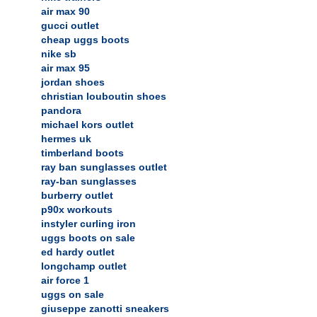
air max 90
gucci outlet
cheap uggs boots
nike sb
air max 95
jordan shoes
christian louboutin shoes
pandora
michael kors outlet
hermes uk
timberland boots
ray ban sunglasses outlet
ray-ban sunglasses
burberry outlet
p90x workouts
instyler curling iron
uggs boots on sale
ed hardy outlet
longchamp outlet
air force 1
uggs on sale
giuseppe zanotti sneakers