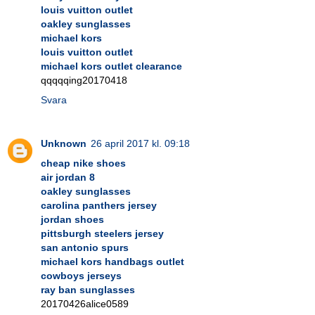
louis vuitton outlet
oakley sunglasses
michael kors
louis vuitton outlet
michael kors outlet clearance
qqqqqing20170418
Svara
Unknown
26 april 2017 kl. 09:18
cheap nike shoes
air jordan 8
oakley sunglasses
carolina panthers jersey
jordan shoes
pittsburgh steelers jersey
san antonio spurs
michael kors handbags outlet
cowboys jerseys
ray ban sunglasses
20170426alice0589