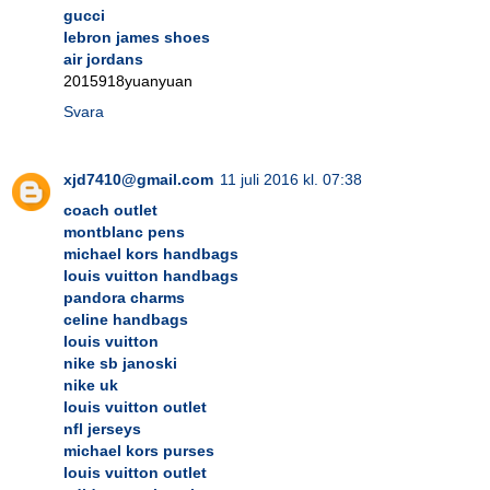
gucci
lebron james shoes
air jordans
2015918yuanyuan
Svara
xjd7410@gmail.com
11 juli 2016 kl. 07:38
coach outlet
montblanc pens
michael kors handbags
louis vuitton handbags
pandora charms
celine handbags
louis vuitton
nike sb janoski
nike uk
louis vuitton outlet
nfl jerseys
michael kors purses
louis vuitton outlet