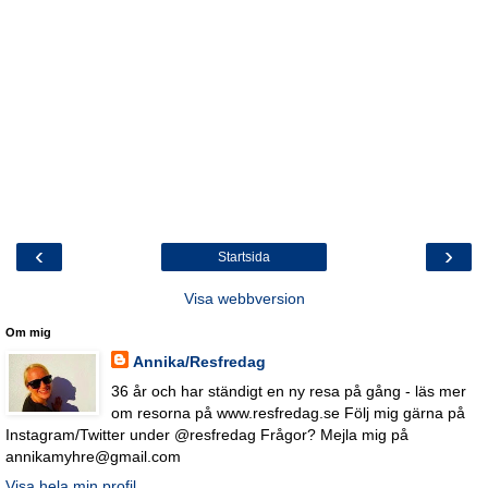
‹
›
Startsida
Visa webbversion
Om mig
Annika/Resfredag
36 år och har ständigt en ny resa på gång - läs mer
om resorna på www.resfredag.se Följ mig gärna på
Instagram/Twitter under @resfredag Frågor? Mejla mig på
annikamyhre@gmail.com
Visa hela min profil