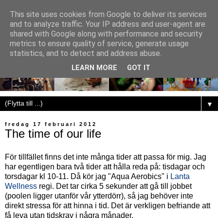
This site uses cookies from Google to deliver its services
and to analyze traffic. Your IP address and user-agent are
shared with Google along with performance and security
metrics to ensure quality of service, generate usage
statistics, and to detect and address abuse.
LEARN MORE
GOT IT
▼
fredag 17 februari 2012
The time of our life
För tillfället finns det inte många tider att passa för mig. Jag
har egentligen bara två tider att hålla reda på: tisdagar och
torsdagar kl 10-11. Då kör jag "Aqua Aerobics" i
Lanta
Wellness
regi. Det tar cirka 5 sekunder att gå till jobbet
(poolen ligger utanför vår ytterdörr), så jag behöver inte
direkt stressa för att hinna i tid. Det är verkligen befriande att
få leva utan tidskrav i några månader.