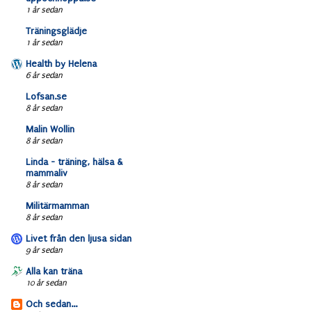
1 år sedan
Träningsglädje
1 år sedan
Health by Helena
6 år sedan
Lofsan.se
8 år sedan
Malin Wollin
8 år sedan
Linda - träning, hälsa &
mammaliv
8 år sedan
Militärmamman
8 år sedan
Livet från den ljusa sidan
9 år sedan
Alla kan träna
10 år sedan
Och sedan...