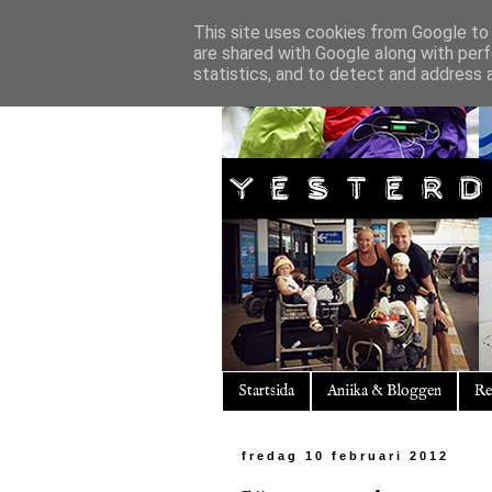
This site uses cookies from Google to d
are shared with Google along with perf
statistics, and to detect and address 
Startsida
Aniika & Bloggen
Re
fredag 10 februari 2012