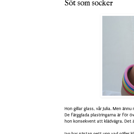
Söt som socker
Hon gillar glass, vår Julia. Men ännu
De färgglada plastringarna är för öv
hon konsekvent att klädvägra. Det ä
Jag har nästan gett upp vad gäller k