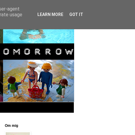
user-agent
erate usage
LEARN MORE
GOT IT
Om mig