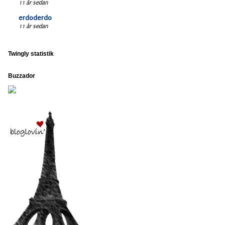
11 år sedan
erdoderdo
11 år sedan
Twingly statistik
Buzzador