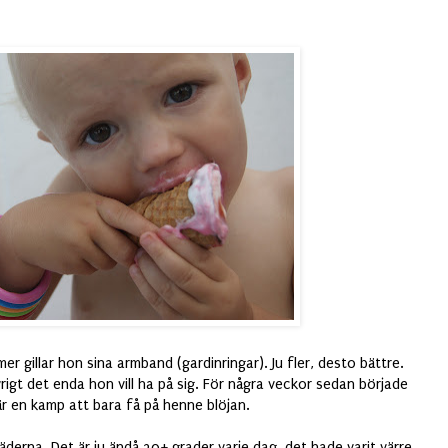
 mer gillar hon sina armband (gardinringar). Ju fler, desto bättre.
rigt det enda hon vill ha på sig. För några veckor sedan började
r en kamp att bara få på henne blöjan.
läderna. Det är ju ändå 30+ grader varje dag, det hade varit värre