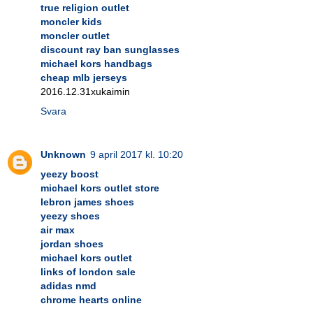
true religion outlet
moncler kids
moncler outlet
discount ray ban sunglasses
michael kors handbags
cheap mlb jerseys
2016.12.31xukaimin
Svara
Unknown
9 april 2017 kl. 10:20
yeezy boost
michael kors outlet store
lebron james shoes
yeezy shoes
air max
jordan shoes
michael kors outlet
links of london sale
adidas nmd
chrome hearts online