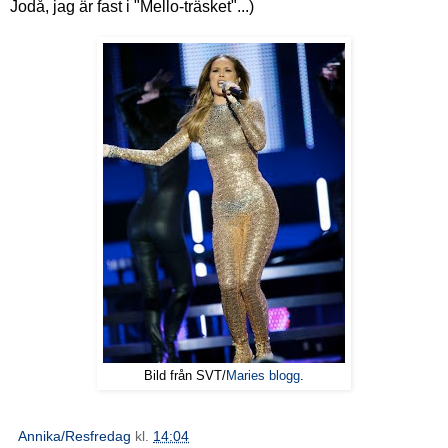
Jodå, jag är fast i "Mello-träsket"...)
Bild från SVT/
Maries blogg
.
Annika/Resfredag
kl.
14:04