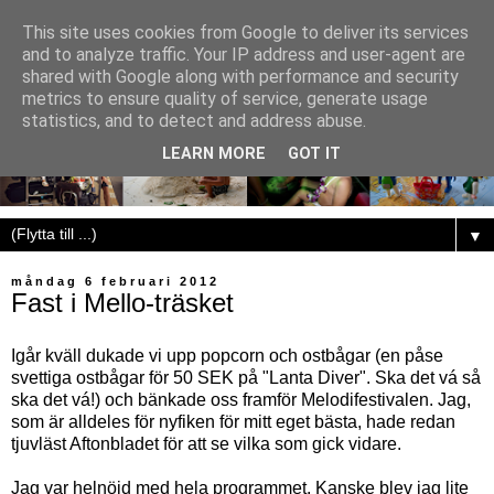
This site uses cookies from Google to deliver its services
and to analyze traffic. Your IP address and user-agent are
shared with Google along with performance and security
metrics to ensure quality of service, generate usage
statistics, and to detect and address abuse.
LEARN MORE
GOT IT
▼
måndag 6 februari 2012
Fast i Mello-träsket
Igår kväll dukade vi upp popcorn och ostbågar (en påse
svettiga ostbågar för 50 SEK på "Lanta Diver". Ska det vá så
ska det vá!) och bänkade oss framför Melodifestivalen. Jag,
som är alldeles för nyfiken för mitt eget bästa, hade redan
tjuvläst Aftonbladet för att se vilka som gick vidare.
Jag var helnöjd med hela programmet. Kanske blev jag lite