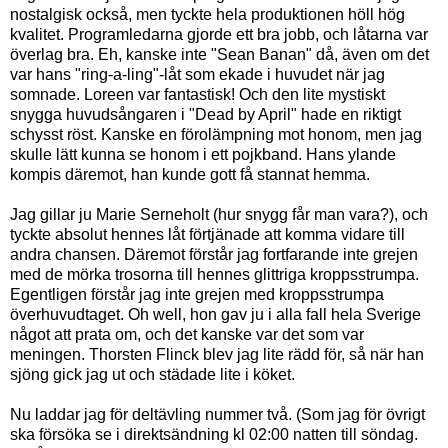
nostalgisk också, men tyckte hela produktionen höll hög
kvalitet. Programledarna gjorde ett bra jobb, och låtarna var
överlag bra. Eh, kanske inte "Sean Banan" då, även om det
var hans "ring-a-ling"-låt som ekade i huvudet när jag
somnade. Loreen var fantastisk! Och den lite mystiskt
snygga huvudsångaren i "Dead by April" hade en riktigt
schysst röst. Kanske en förolämpning mot honom, men jag
skulle lätt kunna se honom i ett pojkband. Hans ylande
kompis däremot, han kunde gott få stannat hemma.
Jag gillar ju Marie Serneholt (hur snygg får man vara?), och
tyckte absolut hennes låt förtjänade att komma vidare till
andra chansen. Däremot förstår jag fortfarande inte grejen
med de mörka trosorna till hennes glittriga kroppsstrumpa.
Egentligen förstår jag inte grejen med kroppsstrumpa
överhuvudtaget. Oh well, hon gav ju i alla fall hela Sverige
något att prata om, och det kanske var det som var
meningen. Thorsten Flinck blev jag lite rädd för, så när han
sjöng gick jag ut och städade lite i köket.
Nu laddar jag för deltävling nummer två. (Som jag för övrigt
ska försöka se i direktsändning kl 02:00 natten till söndag.