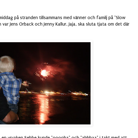
smiddag på stranden tillsammans med vänner och familj på "Slow
var Jens Orback och Jenny Kallur. Jaja, ska sluta tjata om det där
och en yrvaken Sebbe kunde "ooooha" och "ahhhaa" i takt med att