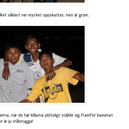
lket såklart var mycket uppskattat. Han är grym.
rierna, när de här killarna plötsligt ställde sig framför kameran
e är ju vrålsnygga!