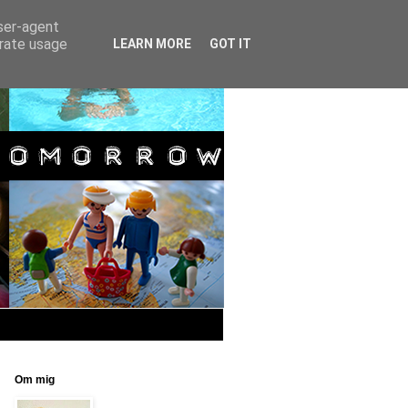
user-agent
erate usage
LEARN MORE
GOT IT
Om mig