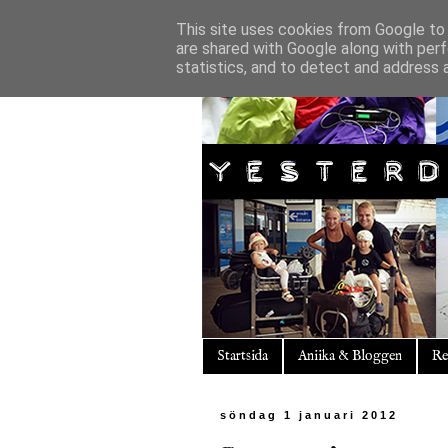
This site uses cookies from Google to d
are shared with Google along with perf
statistics, and to detect and address 
Startsida
Aniika & Bloggen
Re
söndag 1 januari 2012