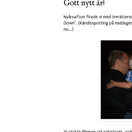
Gott nytt år!
Nyårsafton firade vi med trerätter
Down". (Kändisspotting på middagen 
nu...)
Vi väckte lilleman vid tolvslaget, 