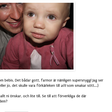
som bebis. Det bådar gott, farmor är nämligen supersnygg! Jag ser
eller jo, det skulle vara förkärleken till
allt
som smakar sött...)
lt ni önskar, och lite till. Se till att förverkliga de där
 dem?