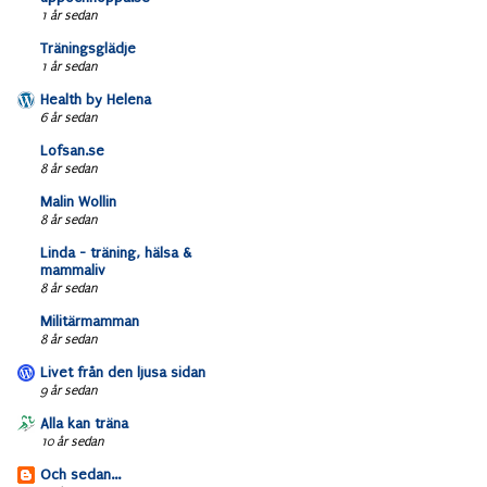
1 år sedan
Träningsglädje
1 år sedan
Health by Helena
6 år sedan
Lofsan.se
8 år sedan
Malin Wollin
8 år sedan
Linda - träning, hälsa &
mammaliv
8 år sedan
Militärmamman
8 år sedan
Livet från den ljusa sidan
9 år sedan
Alla kan träna
10 år sedan
Och sedan...