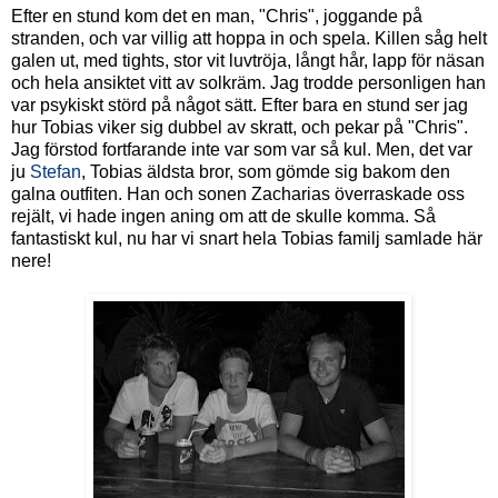
Efter en stund kom det en man, "Chris", joggande på
stranden, och var villig att hoppa in och spela. Killen såg helt
galen ut, med tights, stor vit luvtröja, långt hår, lapp för näsan
och hela ansiktet vitt av solkräm. Jag trodde personligen han
var psykiskt störd på något sätt. Efter bara en stund ser jag
hur Tobias viker sig dubbel av skratt, och pekar på "Chris".
Jag förstod fortfarande inte var som var så kul. Men, det var
ju
Stefan
, Tobias äldsta bror, som gömde sig bakom den
galna outfiten. Han och sonen Zacharias överraskade oss
rejält, vi hade ingen aning om att de skulle komma. Så
fantastiskt kul, nu har vi snart hela Tobias familj samlade här
nere!