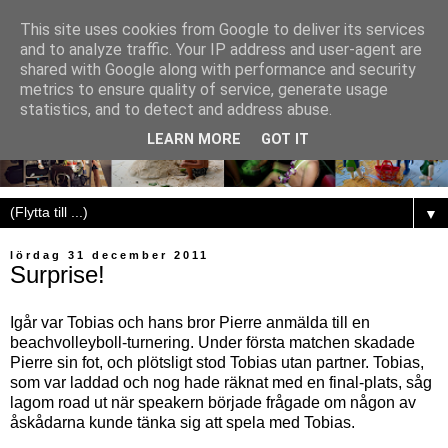
This site uses cookies from Google to deliver its services
and to analyze traffic. Your IP address and user-agent are
shared with Google along with performance and security
metrics to ensure quality of service, generate usage
statistics, and to detect and address abuse.
LEARN MORE
GOT IT
▼
lördag 31 december 2011
Surprise!
Igår var Tobias och hans bror Pierre anmälda till en
beachvolleyboll-turnering. Under första matchen skadade
Pierre sin fot, och plötsligt stod Tobias utan partner. Tobias,
som var laddad och nog hade räknat med en final-plats, såg
lagom road ut när speakern började frågade om någon av
åskådarna kunde tänka sig att spela med Tobias.