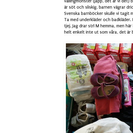
vällingmonster (japp, det är vi det) 
är söt och sliskig, barnen vägrar dr
Svenska barnböcker skulle vi tagit m
Ta med underkläder och badkläder. Det
tjej. Jag drar strl M hemma, men hä
helt enkelt inte ut som våra, det är