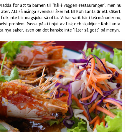
halvrädda för att ta barnen till "hål-i-väggen-restauranger", men nu
a äter. Att så många svenskar åker hit till Koh Lanta är ett säkert
olk inte blir magsjuka så ofta. Vi har varit här i två månader nu,
elst problem. Passa på att njut av fisk och skaldjur - Koh Lanta
sta nya saker, även om det kanske inte "låter så gott" på menyn.