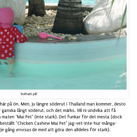
Solhatt på!
här på ön. Men, ju längre söderut i Thailand man kommer, desto
r ganska långt söderut, och det märks. Vill ni undvika att få
å maten "Mai Pet" (inte stark). Det funkar för det mesta (dock
ar beställt "Chicken Cashew Mai Pet" jag-vet-inte-hur-många-
arje gång
envisas
de med att göra den alldeles för stark).