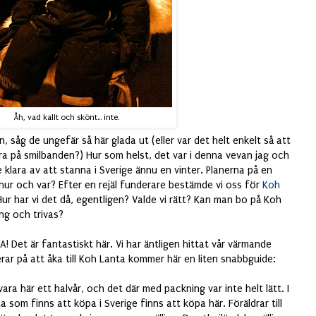
Åh, vad kallt och skönt... inte.
, såg de ungefär så här glada ut (eller var det helt enkelt så att
ra på smilbanden?) Hur som helst, det var i denna vevan jag och
 klara av att stanna i Sverige ännu en vinter. Planerna på en
 hur och var? Efter en rejäl funderare bestämde vi oss för
Koh
 Hur har vi det då, egentligen? Valde vi rätt? Kan man bo på Koh
ing och trivas?
! Det är fantastiskt här. Vi har äntligen hittat vår värmande
rar på att åka till Koh Lanta kommer här en liten snabbguide:
ra här ett halvår, och det där med packning var inte helt lätt. I
 som finns att köpa i Sverige finns att köpa här. Föräldrar till