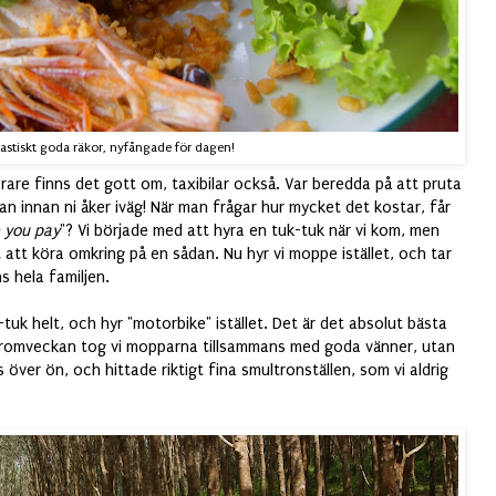
astiskt goda räkor, nyfångade för dagen!
rare finns det gott om, taxibilar också. Var beredda på att pruta
xan innan ni åker iväg! När man frågar hur mycket det kostar, får
 you pay
"? Vi började med att hyra en tuk-tuk när vi kom, men
lt att köra omkring på en sådan. Nu hyr vi moppe istället, och tar
s hela familjen.
-tuk helt, och hyr "motorbike" istället. Det är det absolut bästa
Häromveckan tog vi mopparna tillsammans med goda vänner, utan
s över ön, och hittade riktigt fina smultronställen, som vi aldrig