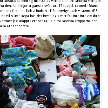
bör absolut ta med sig massor av välling. Den thailändska vällingen
icka den. Badblöjor är ganska svårt att få tag på, ta med sådana!
ed oss fler, det fick vi buda hit från Sverige. Och vi vuxna då?
 vill ni inte köpa här, det lovar jag. I vart fall inte inte om du är
r kommer jag knappt i ett par XXL. De thailändska kropparna ser
 bara att acceptera.