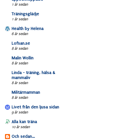
1 år sedan
Träningsglädje
1 år sedan
Health by Helena
6 år sedan
Lofsan.se
8 år sedan
Malin Wollin
8 år sedan
Linda - träning, hälsa &
mammaliv
8 år sedan
Militärmamman
8 år sedan
Livet från den ljusa sidan
9 år sedan
Alla kan träna
10 år sedan
Och sedan...