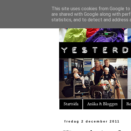
This site uses cookies from Google to d
are shared with Google along with perf
statistics, and to detect and address 
Startsida
Aniika & Bloggen
Re
fredag 2 december 2011