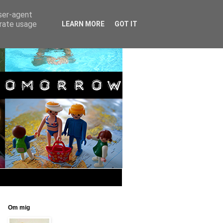
user-agent
erate usage
LEARN MORE
GOT IT
Om mig