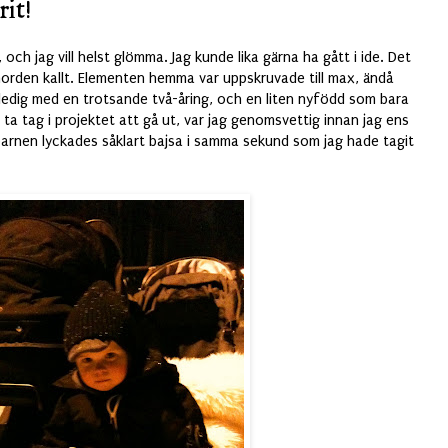
it!
 och jag vill helst glömma. Jag kunde lika gärna ha gått i ide. Det
i norden kallt. Elementen hemma var uppskruvade till max, ändå
aledig med en trotsande två-åring, och en liten nyfödd som bara
 ta tag i projektet att gå ut, var jag genomsvettig innan jag ens
barnen lyckades såklart bajsa i samma sekund som jag hade tagit