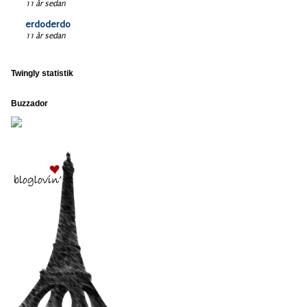
11 år sedan
erdoderdo
11 år sedan
Twingly statistik
Buzzador