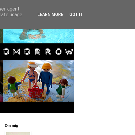
user-agent
erate usage
LEARN MORE
GOT IT
Om mig