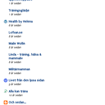
1 år sedan
Träningsglädje
1 år sedan
Health by Helena
6 år sedan
Lofsan.se
8 år sedan
Malin Wollin
8 år sedan
Linda - träning, hälsa &
mammaliv
8 år sedan
Militärmamman
8 år sedan
Livet från den ljusa sidan
9 år sedan
Alla kan träna
10 år sedan
Och sedan...