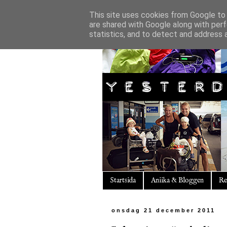
This site uses cookies from Google to d
are shared with Google along with perf
statistics, and to detect and address 
Startsida
Aniika & Bloggen
Re
onsdag 21 december 2011