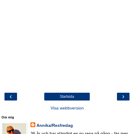
‹
›
Startsida
Visa webbversion
Om mig
Annika/Resfredag
36 år och har ständigt en ny resa på gång - läs mer