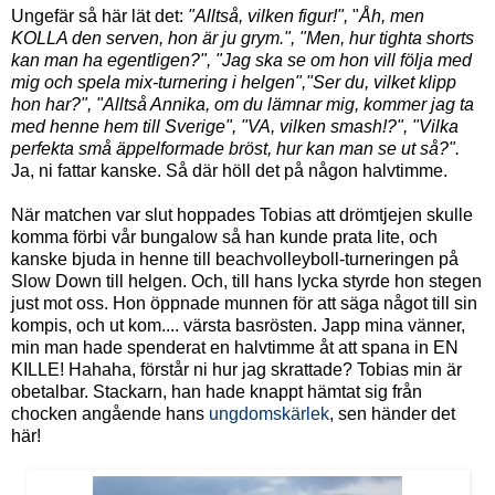
Ungefär så här lät det:
"Alltså, vilken figur!",
"
Åh, men
KOLLA den serven, hon är ju grym.", "Men, hur tighta shorts
kan man ha egentligen?", "Jag ska se om hon vill följa med
mig och spela mix-turnering i helgen","Ser du, vilket klipp
hon har?", "Alltså Annika, om du lämnar mig, kommer jag ta
med henne hem till Sverige", "VA, vilken smash!?", "Vilka
perfekta små äppelformade bröst, hur kan man se ut så?".
Ja, ni fattar kanske. Så där höll det på någon halvtimme.
När matchen var slut hoppades Tobias att drömtjejen skulle
komma förbi vår bungalow så han kunde prata lite, och
kanske bjuda in henne till beachvolleyboll-turneringen på
Slow Down till helgen. Och, till hans lycka styrde hon stegen
just mot oss. Hon öppnade munnen för att säga något till sin
kompis, och ut kom.... värsta basrösten. Japp mina vänner,
min man hade spenderat en halvtimme åt att spana in EN
KILLE! Hahaha, förstår ni hur jag skrattade? Tobias min är
obetalbar. Stackarn, han hade knappt hämtat sig från
chocken angående hans
ungdomskärlek
, sen händer det
här!