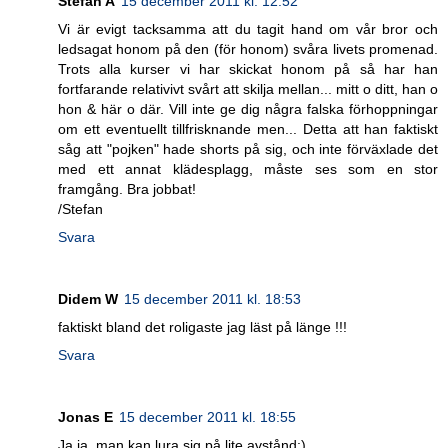
Stefan A
15 december 2011 kl. 12:52
Vi är evigt tacksamma att du tagit hand om vår bror och
ledsagat honom på den (för honom) svåra livets promenad.
Trots alla kurser vi har skickat honom på så har han
fortfarande relativivt svårt att skilja mellan... mitt o ditt, han o
hon & här o där. Vill inte ge dig några falska förhoppningar
om ett eventuellt tillfrisknande men... Detta att han faktiskt
såg att "pojken" hade shorts på sig, och inte förväxlade det
med ett annat klädesplagg, måste ses som en stor
framgång. Bra jobbat!
/Stefan
Svara
Didem W
15 december 2011 kl. 18:53
faktiskt bland det roligaste jag läst på länge !!!
Svara
Jonas E
15 december 2011 kl. 18:55
Ja ja, man kan lura sig på lite avstånd;)