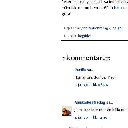
Peters storasyster, alltså initiativt
människor som henne. Gå in
här
om n
göra!
Upplagd av
Annika/Resfredag
kl.
21:29
Etiketter:
högtider
2 kommentarer:
Gunilla
sa...
Hon är bra den där Pau :)
4 juli 2011 kl. 08:59
Annika/Resfredag
sa...
Japp, kan inte mer än hålla med
4 juli 2011 kl. 14:10