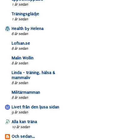
1 år sedan
Träningsglädje
1 år sedan
Health by Helena
6 år sedan
Lofsan.se
8 år sedan
Malin Wollin
8 år sedan
Linda - träning, hälsa &
mammaliv
8 år sedan
Militärmamman
8 år sedan
Livet från den ljusa sidan
9 år sedan
Alla kan träna
10 år sedan
Och sedan...