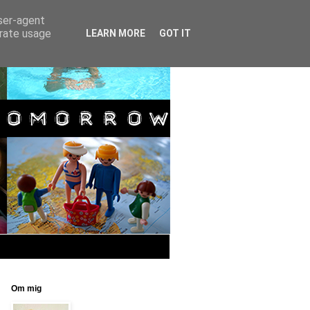
user-agent
erate usage
LEARN MORE
GOT IT
Om mig