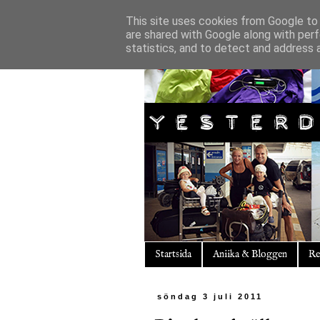
This site uses cookies from Google to d
are shared with Google along with perf
statistics, and to detect and address 
Startsida
Aniika & Bloggen
Re
söndag 3 juli 2011