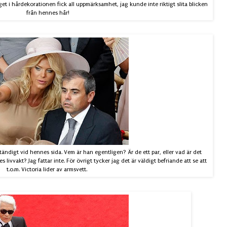
t i hårdekorationen fick all uppmärksamhet, jag kunde inte riktigt slita blicken
från hennes hår!
ständigt vid hennes sida. Vem är han egentligen? Är de ett par, eller vad är det
vvakt? Jag fattar inte. För övrigt tycker jag det är väldigt befriande att se att
t.o.m. Victoria lider av armsvett.