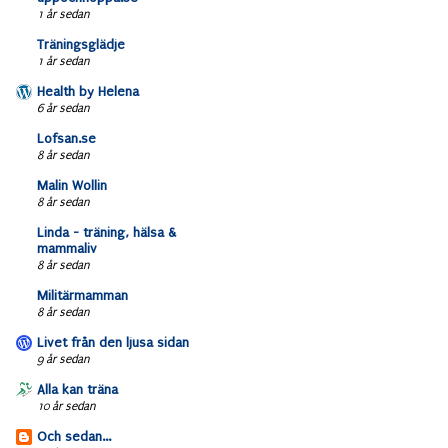
1 år sedan
Träningsglädje
1 år sedan
Health by Helena
6 år sedan
Lofsan.se
8 år sedan
Malin Wollin
8 år sedan
Linda - träning, hälsa &
mammaliv
8 år sedan
Militärmamman
8 år sedan
Livet från den ljusa sidan
9 år sedan
Alla kan träna
10 år sedan
Och sedan...