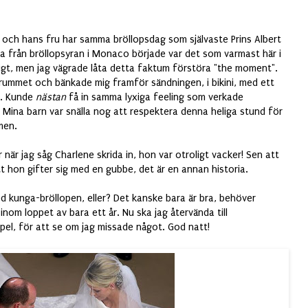
! K och hans fru har samma bröllopsdag som självaste Prins Albert
a från bröllopsyran i Monaco började var det som varmast här i
gt, men jag vägrade låta detta faktum förstöra "the moment".
rummet och bänkade mig framför sändningen, i bikini, med ett
r. Kunde
nästan
få in samma lyxiga feeling som verkade
 Mina barn var snälla nog att respektera denna heliga stund för
men.
år när jag såg Charlene skrida in, hon var otroligt vacker! Sen att
tt hon gifter sig med en gubbe, det är en annan historia.
d kunga-bröllopen, eller? Det kanske bara är bra, behöver
nom loppet av bara ett år. Nu ska jag återvända till
pel, för att se om jag missade något. God natt!