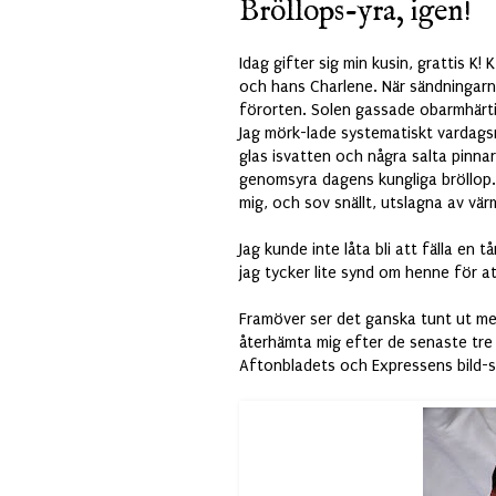
Bröllops-yra, igen!
Idag gifter sig min kusin, grattis K
och hans Charlene. När sändningarn
förorten. Solen gassade obarmhärti
Jag mörk-lade systematiskt vardags
glas isvatten och några salta pinna
genomsyra dagens kungliga bröllop.
mig, och sov snällt, utslagna av vär
Jag kunde inte låta bli att fälla en t
jag tycker lite synd om henne för a
Framöver ser det ganska tunt ut me
återhämta mig efter de senaste tre i
Aftonbladets och Expressens bild-s