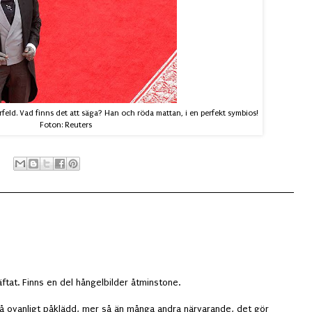
feld. Vad finns det att säga? Han och röda mattan, i en perfekt symbios!
Foton: Reuters
äftat. Finns en del hångelbilder åtminstone.
så ovanligt påklädd, mer så än många andra närvarande, det gör