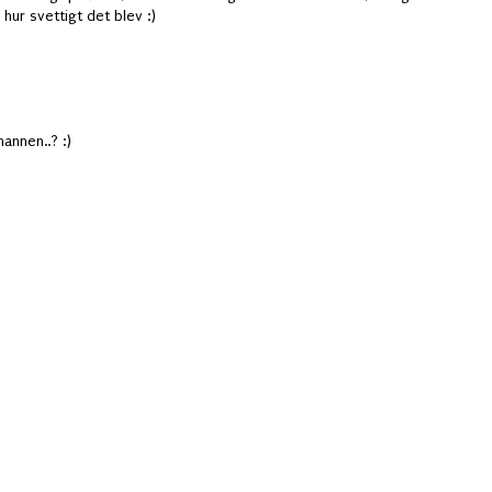
ur svettigt det blev :)
mannen..? :)