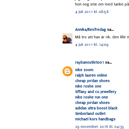
hon nog inte om med tanke på h
4 juli 2011 kl. 08:58
Annika/Resfredag
sa...
Må tro att han är rik, den lille 
4 juli 2011 kl. 14:09
raybanoutlet001
sa...
nike zoom
ralph lauren online
cheap jordan shoes
nike roshe one
tiffany and co jewellery
nike roshe run one
cheap jordan shoes
adidas ultra boost black
timberland outlet
michael kors handbags
29 november 2016 kl. 04:35