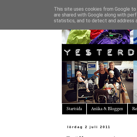
This site uses cookies from Google to d
are shared with Google along with perf
statistics, and to detect and address 
Startsida
Aniika & Bloggen
Re
lördag 2 juli 2011