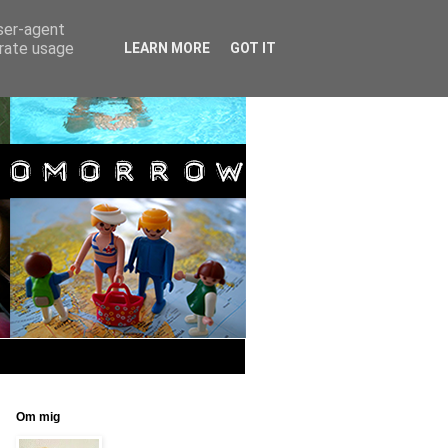
user-agent
erate usage
LEARN MORE
GOT IT
Om mig