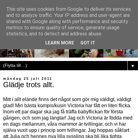
This site uses cookies from Google to deliver its services
and to analyze traffic. Your IP address and user-agent are
shared with Google along with performance and security
metrics to ensure quality of service, generate usage
statistics, and to detect and address abuse.
LEARN MORE
GOT IT
▼
måndag 25 juli 2011
Glädje trots allt.
Mitt i allt elände finns det något som gör mig väldigt, väldigt
glad! Min bästa kompis/kusin Victoria har fått en liten flicka.
Inom ett par dagar ska jag få träffa babyflickan för första
gången, och som jag längtar! Jag och Victoria är födda med
en dags mellanrum, våra mammor är tvillingar, och vi har
själva vuxit upp i princip som tvillingar. Jag hoppas såklart
att Julia och hennes nya lilla syssling ska bli lika tighta