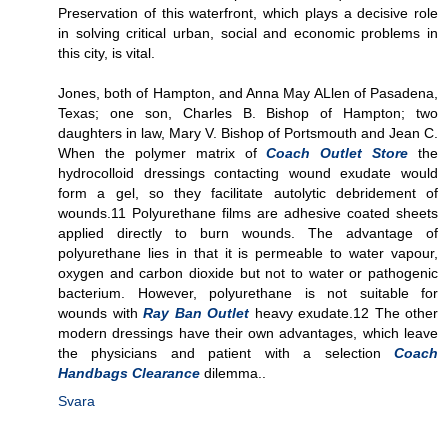
Preservation of this waterfront, which plays a decisive role
in solving critical urban, social and economic problems in
this city, is vital.
Jones, both of Hampton, and Anna May ALlen of Pasadena,
Texas; one son, Charles B. Bishop of Hampton; two
daughters in law, Mary V. Bishop of Portsmouth and Jean C.
When the polymer matrix of
Coach Outlet Store
the
hydrocolloid dressings contacting wound exudate would
form a gel, so they facilitate autolytic debridement of
wounds.11 Polyurethane films are adhesive coated sheets
applied directly to burn wounds. The advantage of
polyurethane lies in that it is permeable to water vapour,
oxygen and carbon dioxide but not to water or pathogenic
bacterium. However, polyurethane is not suitable for
wounds with
Ray Ban Outlet
heavy exudate.12 The other
modern dressings have their own advantages, which leave
the physicians and patient with a selection
Coach
Handbags Clearance
dilemma..
Svara