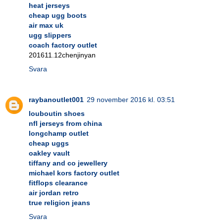
heat jerseys
cheap ugg boots
air max uk
ugg slippers
coach factory outlet
201611.12chenjinyan
Svara
raybanoutlet001
29 november 2016 kl. 03:51
louboutin shoes
nfl jerseys from china
longchamp outlet
cheap uggs
oakley vault
tiffany and co jewellery
michael kors factory outlet
fitflops clearance
air jordan retro
true religion jeans
Svara