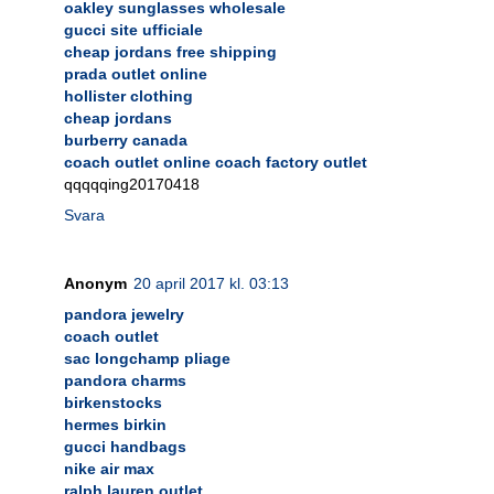
oakley sunglasses wholesale
gucci site ufficiale
cheap jordans free shipping
prada outlet online
hollister clothing
cheap jordans
burberry canada
coach outlet online coach factory outlet
qqqqqing20170418
Svara
Anonym
20 april 2017 kl. 03:13
pandora jewelry
coach outlet
sac longchamp pliage
pandora charms
birkenstocks
hermes birkin
gucci handbags
nike air max
ralph lauren outlet