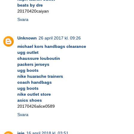
beats by dre
20170420caiyan
Svara
Unknown
26 april 2017 kl. 09:26
michael kors handbags clearance
ugg outlet
chaussure louboutin
packers jerseys
ugg boots
nike huarache trainers
coach handbags
ugg boots
nike outlet store
asics shoes
20170426alice0589
Svara
jeje
16 april 2018 kl. 03:51