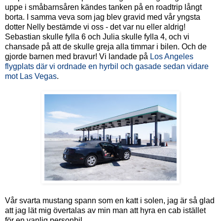
uppe i småbarnsåren kändes tanken på en roadtrip långt
borta. I samma veva som jag blev gravid med vår yngsta
dotter Nelly bestämde vi oss - det var nu eller aldrig!
Sebastian skulle fylla 6 och Julia skulle fylla 4, och vi
chansade på att de skulle greja alla timmar i bilen. Och de
gjorde barnen med bravur! Vi landade på
Los Angeles
flygplats där vi ordnade en hyrbil och gasade sedan vidare
mot Las Vegas
.
Vår svarta mustang spann som en katt i solen, jag är så glad
att jag lät mig övertalas av min man att hyra en cab istället
för en vanlig personbil.