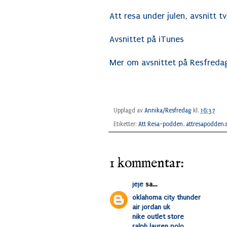
Att resa under julen, avsnitt t
Avsnittet på iTunes
Mer om avsnittet på Resfreda
Upplagd av
Annika/Resfredag
kl.
16:37
Etiketter:
Att Resa-podden
,
attresapodden.
1 kommentar:
jeje
sa...
oklahoma city thunder
air jordan uk
nike outlet store
ralph lauren polo