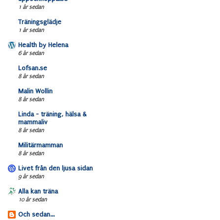
1 år sedan
Träningsglädje
1 år sedan
Health by Helena
6 år sedan
Lofsan.se
8 år sedan
Malin Wollin
8 år sedan
Linda - träning, hälsa &
mammaliv
8 år sedan
Militärmamman
8 år sedan
Livet från den ljusa sidan
9 år sedan
Alla kan träna
10 år sedan
Och sedan...