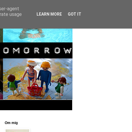
user-agent
erate usage
LEARN MORE
GOT IT
Om mig