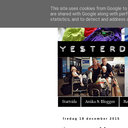
This site uses cookies from Google to d
are shared with Google along with perf
statistics, and to detect and address 
Startsida
Aniika & Bloggen
Re
fredag 18 december 2015