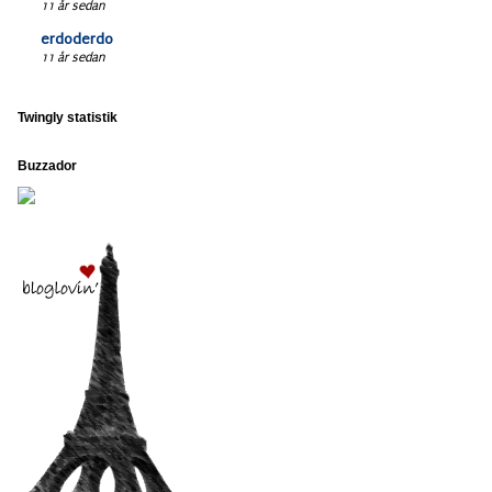
11 år sedan
erdoderdo
11 år sedan
Twingly statistik
Buzzador