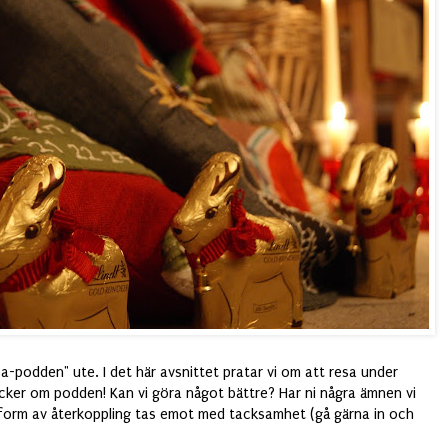
sa-podden" ute. I det här avsnittet pratar vi om att resa under
tycker om podden! Kan vi göra något bättre? Har ni några ämnen vi
All form av återkoppling tas emot med tacksamhet (gå gärna in och