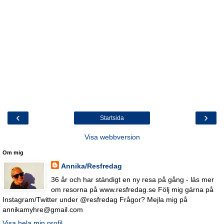
‹
›
Startsida
Visa webbversion
Om mig
Annika/Resfredag
36 år och har ständigt en ny resa på gång - läs mer
om resorna på www.resfredag.se Följ mig gärna på
Instagram/Twitter under @resfredag Frågor? Mejla mig på
annikamyhre@gmail.com
Visa hela min profil