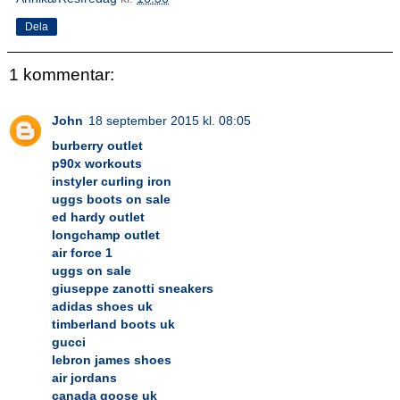
Dela
1 kommentar:
John
18 september 2015 kl. 08:05
burberry outlet
p90x workouts
instyler curling iron
uggs boots on sale
ed hardy outlet
longchamp outlet
air force 1
uggs on sale
giuseppe zanotti sneakers
adidas shoes uk
timberland boots uk
gucci
lebron james shoes
air jordans
canada goose uk