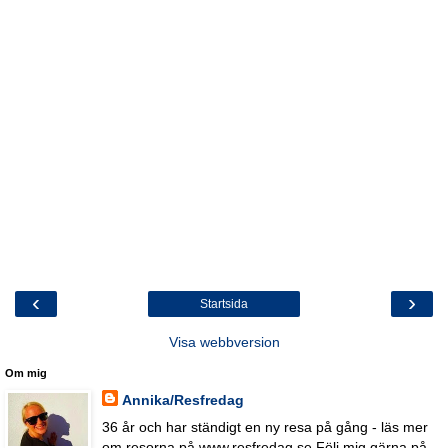
‹
›
Startsida
Visa webbversion
Om mig
Annika/Resfredag
36 år och har ständigt en ny resa på gång - läs mer
om resorna på www.resfredag.se Följ mig gärna på