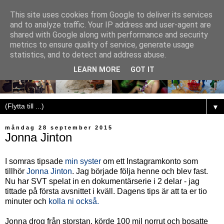
This site uses cookies from Google to deliver its services
and to analyze traffic. Your IP address and user-agent are
shared with Google along with performance and security
metrics to ensure quality of service, generate usage
statistics, and to detect and address abuse.
LEARN MORE
GOT IT
▼
måndag 28 september 2015
Jonna Jinton
I somras tipsade
min syster
om ett Instagramkonto som
tillhör
Jonna Jinton
. Jag började följa henne och blev fast.
Nu har SVT spelat in en dokumentärserie i 2 delar - jag
tittade på första avsnittet i kväll. Dagens tips är att ta er tio
minuter och
kolla ni också.
Jonna drog från storstan, körde 100 mil norrut och bosatte