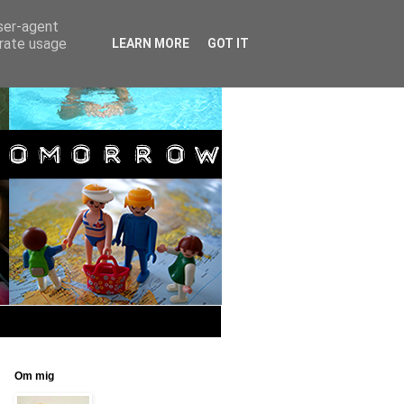
user-agent
erate usage
LEARN MORE
GOT IT
Om mig