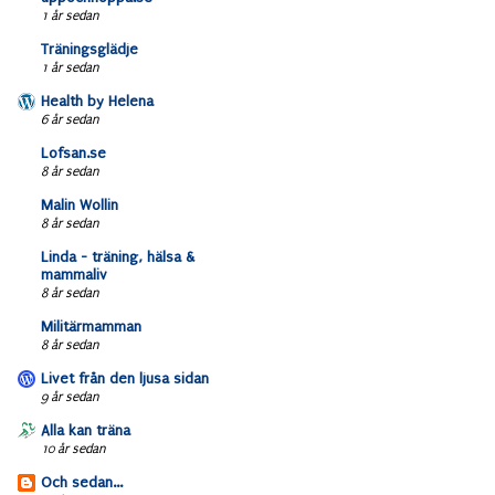
1 år sedan
Träningsglädje
1 år sedan
Health by Helena
6 år sedan
Lofsan.se
8 år sedan
Malin Wollin
8 år sedan
Linda - träning, hälsa &
mammaliv
8 år sedan
Militärmamman
8 år sedan
Livet från den ljusa sidan
9 år sedan
Alla kan träna
10 år sedan
Och sedan...