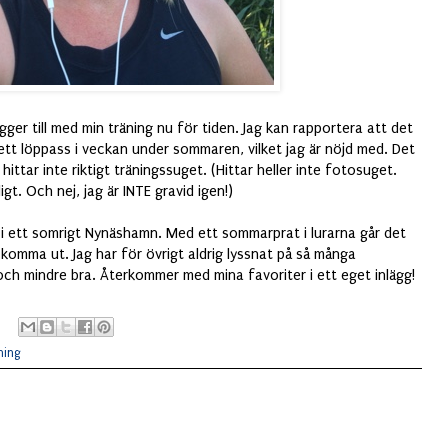
ger till med min träning nu för tiden. Jag kan rapportera att det
nst ett löppass i veckan under sommaren, vilket jag är nöjd med. Det
ittar inte riktigt träningssuget. (Hittar heller inte fotosuget.
t. Och nej, jag är INTE gravid igen!)
ter i ett somrigt Nynäshamn. Med ett sommarprat i lurarna går det
t komma ut. Jag har för övrigt aldrig lyssnat på så många
ch mindre bra. Återkommer med mina favoriter i ett eget inlägg!
ning