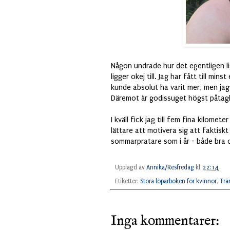
Någon undrade hur det egentligen lig
ligger okej till. Jag har fått till mi
kunde absolut ha varit mer, men jag h
Däremot är godissuget högst påtaglig
I kväll fick jag till fem fina kilome
lättare att motivera sig att faktisk
sommarpratare som i år - både bra o
Upplagd av
Annika/Resfredag
kl.
22:14
Etiketter:
Stora löparboken för kvinnor
,
Trä
Inga kommentarer: