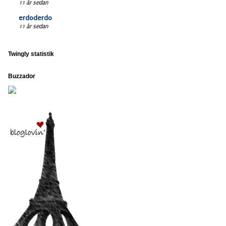
11 år sedan
erdoderdo
11 år sedan
Twingly statistik
Buzzador