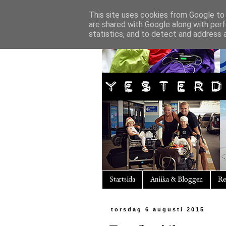
This site uses cookies from Google to d
are shared with Google along with perf
statistics, and to detect and address 
Startsida
Aniika & Bloggen
Re
torsdag 6 augusti 2015