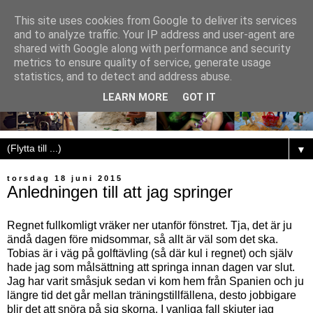
This site uses cookies from Google to deliver its services
and to analyze traffic. Your IP address and user-agent are
shared with Google along with performance and security
metrics to ensure quality of service, generate usage
statistics, and to detect and address abuse.
LEARN MORE
GOT IT
▼
torsdag 18 juni 2015
Anledningen till att jag springer
Regnet fullkomligt vräker ner utanför fönstret.
Tja, det är ju
ändå dagen före midsommar, så allt är väl som det ska.
Tobias är i väg på golftävling (så där kul i regnet) och själv
hade jag som målsättning att springa innan dagen var slut.
Jag har varit småsjuk sedan vi kom hem från Spanien och ju
längre tid det går mellan träningstillfällena, desto jobbigare
blir det att snöra på sig skorna. I vanliga fall skjuter jag