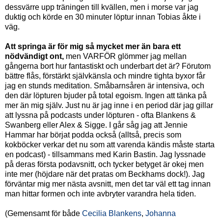
dessvärre upp träningen till kvällen, men i morse var jag
duktig och körde en 30 minuter löptur innan Tobias åkte i
väg.
Att springa är för mig så mycket mer än bara ett
nödvändigt ont,
men VARFÖR glömmer jag mellan
gångerna bort hur fantastiskt och underbart det är? Förutom
bättre flås, förstärkt självkänsla och mindre tighta byxor får
jag en stunds meditation. Småbarnsåren är intensiva, och
den där löpturen bjuder på total egoism. Ingen att tänka på
mer än mig själv. Just nu är jag inne i en period där jag gillar
att lyssna på podcasts under löpturen - ofta Blankens &
Swanberg eller Alex & Sigge. I går såg jag att Jennie
Hammar har börjat podda också (alltså, precis som
kokböcker verkar det nu som att varenda kändis måste starta
en podcast) - tillsammans med Karin Bastin. Jag lyssnade
på deras första podavsnitt, och tycker betyget är okej men
inte mer (höjdare när det pratas om Beckhams dock!). Jag
förväntar mig mer nästa avsnitt, men det tar väl ett tag innan
man hittar formen och inte avbryter varandra hela tiden.
(Gemensamt för både
Cecilia Blankens
,
Johanna