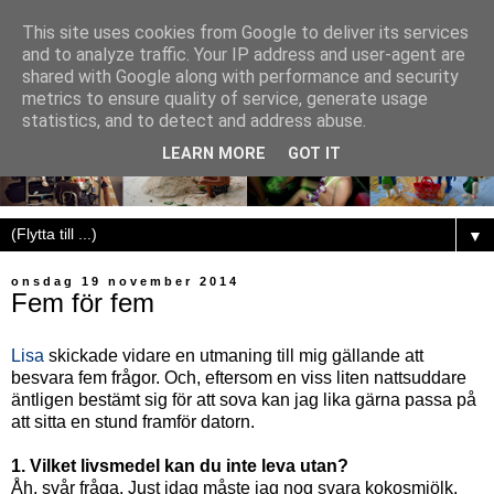
This site uses cookies from Google to deliver its services
and to analyze traffic. Your IP address and user-agent are
shared with Google along with performance and security
metrics to ensure quality of service, generate usage
statistics, and to detect and address abuse.
LEARN MORE
GOT IT
▼
onsdag 19 november 2014
Fem för fem
Lisa
skickade vidare en utmaning till mig gällande att
besvara fem frågor. Och, eftersom en viss liten nattsuddare
äntligen bestämt sig för att sova kan jag lika gärna passa på
att sitta en stund framför datorn.
1. Vilket livsmedel kan du inte leva utan?
Åh, svår fråga. Just idag måste jag nog svara kokosmjölk.