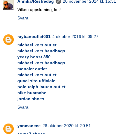
Annika/Resfredag
20 november 2014 kl. 15:31
Vilken uppslutning, kul!
Svara
raybanoutlet001
4 oktober 2016 kl. 09:27
michael kors outlet
michael kors handbags
yeezy boost 350
michael kors handbags
moncler outlet
michael kors outlet
gucci sito ufficiale
polo ralph lauren outlet
nike huarache
jordan shoes
Svara
yanmaneee
26 oktober 2020 kl. 20:51
curry 7 shoes