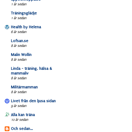
1 år sedan
Träningsglädje
1 år sedan
Health by Helena
6 år sedan
Lofsan.se
8 år sedan
Malin Wollin
8 år sedan
Linda - träning, hälsa &
mammaliv
8 år sedan
Militärmamman
8 år sedan
Livet från den ljusa sidan
9 år sedan
Alla kan träna
10 år sedan
Och sedan...