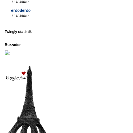
11 år sedan
erdoderdo
11 år sedan
Twingly statistik
Buzzador