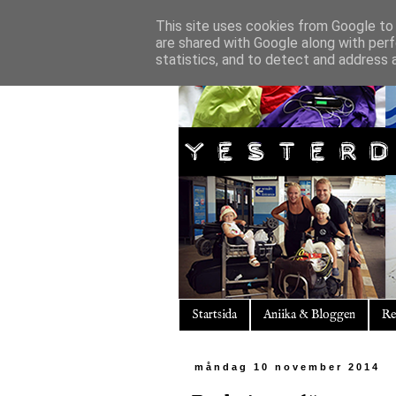
This site uses cookies from Google to d
are shared with Google along with perf
statistics, and to detect and address 
Startsida
Aniika & Bloggen
Re
måndag 10 november 2014