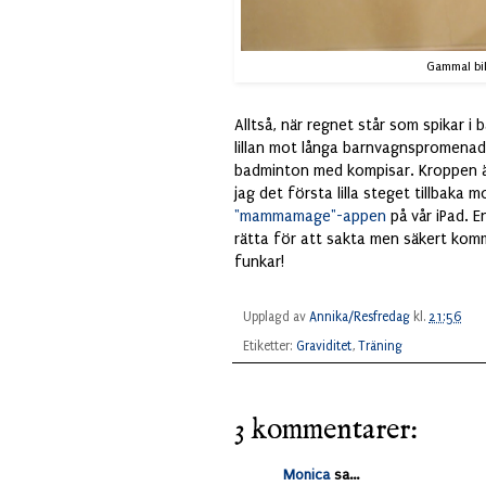
Gammal bil
Alltså, när regnet står som spikar i
lillan mot långa barnvagnspromenader
badminton med kompisar. Kroppen är 
jag det första lilla steget tillbaka
"mammamage"-appen
på vår iPad. E
rätta för att sakta men säkert kom
funkar!
Upplagd av
Annika/Resfredag
kl.
21:56
Etiketter:
Graviditet
,
Träning
3 kommentarer:
Monica
sa...