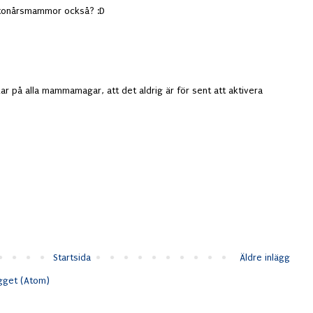
onårsmammor också? :D
kar på alla mammamagar, att det aldrig är för sent att aktivera
Startsida
Äldre inlägg
ägget (Atom)