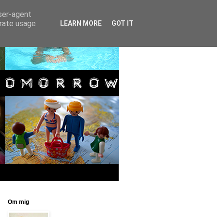
user-agent
erate usage
LEARN MORE
GOT IT
Om mig