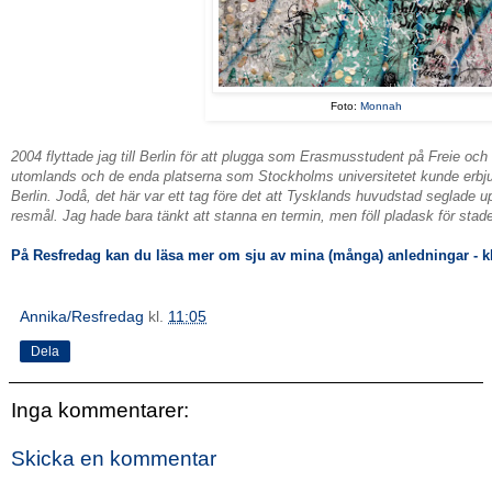
Foto:
Monnah
2004 flyttade jag till Berlin för att plugga som Erasmusstudent på Freie och 
utomlands och de enda platserna som Stockholms universitetet kunde erbju
Berlin. Jodå, det här var ett tag före det att Tysklands huvudstad seglade 
resmål. Jag hade bara tänkt att stanna en termin, men föll pladask för stad
På Resfredag kan du läsa mer om sju av mina (många) anledningar - kl
Annika/Resfredag
kl.
11:05
Dela
Inga kommentarer:
Skicka en kommentar