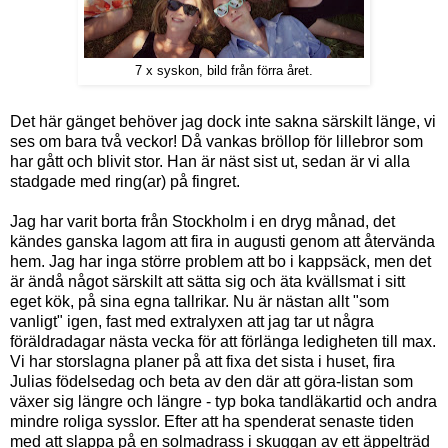
7 x syskon, bild från förra året.
Det här gänget behöver jag dock inte sakna särskilt länge, vi
ses om bara två veckor! Då vankas bröllop för lillebror som
har gått och blivit stor. Han är näst sist ut, sedan är vi alla
stadgade med ring(ar) på fingret.
Jag har varit borta från Stockholm i en dryg månad, det
kändes ganska lagom att fira in augusti genom att återvända
hem. Jag har inga större problem att bo i kappsäck, men det
är ändå något särskilt att sätta sig och äta kvällsmat i sitt
eget kök, på sina egna tallrikar. Nu är nästan allt "som
vanligt" igen, fast med extralyxen att jag tar ut några
föräldradagar nästa vecka för att förlänga ledigheten till max.
Vi har storslagna planer på att fixa det sista i huset, fira
Julias födelsedag och beta av den där att göra-listan som
växer sig längre och längre - typ boka tandläkartid och andra
mindre roliga sysslor. Efter att ha spenderat senaste tiden
med att slappa på en solmadrass i skuggan av ett äppelträd