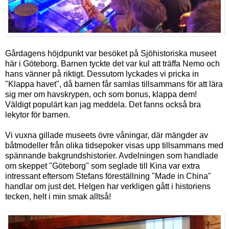
Gårdagens höjdpunkt var besöket på Sjöhistoriska museet
här i Göteborg. Barnen tyckte det var kul att träffa Nemo och
hans vänner på riktigt. Dessutom lyckades vi pricka in
"Klappa havet", då barnen får samlas tillsammans för att lära
sig mer om havskrypen, och som bonus, klappa dem!
Väldigt populärt kan jag meddela. Det fanns också bra
lekytor för barnen.
Vi vuxna gillade museets övre våningar, där mängder av
båtmodeller från olika tidsepoker visas upp tillsammans med
spännande bakgrundshistorier. Avdelningen som handlade
om skeppet "Göteborg" som seglade till Kina var extra
intressant eftersom Stefans föreställning "Made in China"
handlar om just det. Helgen har verkligen gått i historiens
tecken, helt i min smak alltså!