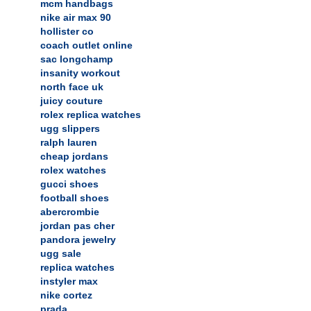
mcm handbags
nike air max 90
hollister co
coach outlet online
sac longchamp
insanity workout
north face uk
juicy couture
rolex replica watches
ugg slippers
ralph lauren
cheap jordans
rolex watches
gucci shoes
football shoes
abercrombie
jordan pas cher
pandora jewelry
ugg sale
replica watches
instyler max
nike cortez
prada